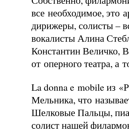
Собственно, филармони
все необходимое, это 
дирижеры, солисты – в
вокалисты Алина Стебл
Константин Величко, В
от оперного театра, а т
La donna e mobile из «
Мельника, что называет
Шелковые Пальцы, пиа
солист нашей филармон