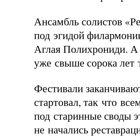
Ансамбль солистов «Ре
под эгидой филармонии
Аглая Полихрониди. А 
уже свыше сорока лет т
Фестивали заканчивают
стартовал, так что все
под старинные своды э
не начались реставрац