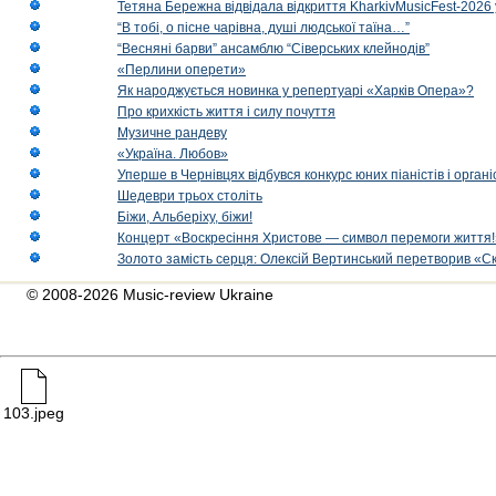
Тетяна Бережна відвідала відкриття KharkivMusicFest-2026 
“В тобі, о пісне чарівна, душі людської таїна…”
“Весняні барви” ансамблю “Сіверських клейнодів”
«Перлини оперети»
Як народжується новинка у репертуарі «Харків Опера»?
Про крихкість життя і силу почуття
Музичне рандеву
«Україна. Любов»
Уперше в Чернівцях відбувся конкурс юних піаністів і орг
Шедеври трьох століть
Біжи, Альберіху, біжи!
Концерт «Воскресіння Христове — символ перемоги життя!
Золото замість серця: Олексій Вертинський перетворив «С
© 2008-2026 Music-review Ukraine
103.jpeg