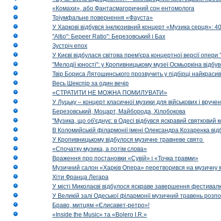
«Комахи», або Фантасмагоричний сон ентомолога
Тріумфальне повернення «Фауста»
У Харкові відбувся інклюзивний концерт «Музика серця»: 400
"Altio": Береer Ratio": Березовський і Бах
Зустріч епох
У Києві відбулася світова прем'єра концертної версії опери
"Мелодії юності": у Кропивницькому музеї Осмьоркіна відб
Твір Бориса Лятошинського прозвучить у підбірці найкраси
Весь Шекспір за один вечір
«СТРАТИТИ НЕ МОЖНА ПОМИЛУВАТИ»
У Луцьку – концерт класичної музики для військових і вруче
Березовський, Моцарт, Майборода, Хілобокова
"Музика, що об'єднує: в Одесі відбувся яскравий святковий
В Коломийській філармонії імені Олександра Козаренка відб
У Кропивницькому відбулося музичне травневе свято
«Спочатку музика, а потім слова»
Враження про постановки «Сувій» і «Точка травми»
Музичний салон «Харків Опера» перетворився на музичну мап
Хіти Франца Легара
У місті Миколаєві відбулося яскраве завершення фестивал
У Великій залі Одеської філармонії музичний травень розп
Браво, митцям «Єлисавет-ретро»!
«Inside the Music» та «Bolero I.R.»