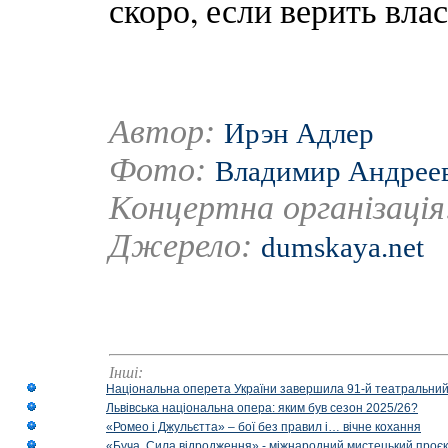
скоро, если верить влас
Автор:
Ирэн Адлер
Фото:
Владимир Андрее
Концертна організаці
Джерело:
dumskaya.net
Інші:
Національна оперета України завершила 91-й театральний
Львівська національна опера: яким був сезон 2025/26?
«Ромео і Джульєтта» – бої без правил і… вічне кохання
«Буча. Сила відродження» - міжнародний мистецький проєк