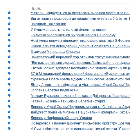
Інші:
У столиці відбудеться IX фестиваль високого мистецтва Bouq
Від акторів та режисерів до працівників музеїв та бібліоте
Закупили 100 Starlink
У Луцьку зіграють на золотій флейті та органі
15 липня виповнюється 55 років Іванові Небесному
Нові імена поруч із лідерами: оголошено шортліст 8 Фест
Пішов із життя легендарний диригент оркестру Національн
Згадуємо Мирослава Скорика
Закарпатський народний хор отримав статус національног
“Він нас ще сильно здивує”: керівник Львівської опери відр
Ентоні Гопкінс здивував несподіваною зміною кар'єри у 88 ро
37-й Міжнародний фольклорний фестиваль «Буковинські зус
Українська Opera Aperta відкриє новий сезон берлінської Ne
Літо у Львові — час відкривати місто пішки: Музеї Соломії
Головна балетна подія осені
Максим Булгаков - головний режисер Дніпровської націонал
Тетяна Льозова – танцююча балетмейстерка!
Липень у Музеї Соломії Крушельницької та Станіслава Людк
Дайджест подій на липень в Національній філармонії Украї
Липень у Національній опері України
Повернувся з полону диригент військового оркестру 12-ї ма
У Сумах відкриють студію електроакустичної музики "Станці