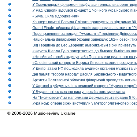
У Хмельницькій філармонії відбулася генеральна репетиці
У Раді Європи відбувся концерт 17-річного українського пі
«Буча. Сила відродження»
Концерт пам'яті Василя Сліпака проведуть на підтримку 80
Grand Finale: обласна філармонія запрошує на закриття "Р
Переправлення за кордон "музикантів": керівнику Дніпровсь
Національна філармонія України завершує 162-й сезон: ти
Від Гершвіна до Led Zeppelin: американські зірки привезуть
«Фауст» Шарля Гуно повертається до Львова: Львівська на
«Не вбивай в собі людину», або Про виклики сучасного світ
«Слов’янський концерт» Бориса Лятошинського прозвучить
У Дніпрі атака РФ пошкодила Будинок органної музики та у
Дні памяті "ворога народу" Василя Барвінського - видатного
Артисти Полтавської обласної філармонії проводять активно
У Харкові відбудеться інклюзивний концерт "Музика серця" 
У Будапешті скасовано виступ російського музиканта
На "Тисячовесну" за напрямами Держмистецтв подано 870 за
Українські оперні зірки виступили у Метрополітен-опері: с
© 2008-2026 Music-review Ukraine