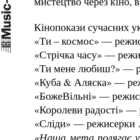
мистецтво через кіно, в
Кінопокази сучасних ук
«Ти – космос» — режис
«Стрічка часу» — режи
«Ти мене любиш?» — ре
«Куба & Аляска» — реж
«БожеВільні» — режисе
«Королеви радості» — 
«Сліди» — режисерки А
«Наша мета полягає у 