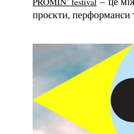
– це між
PROMIN’ festival
проєкти, перформанси 