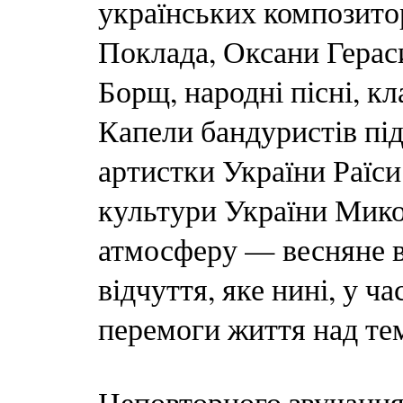
українських композито
Поклада, Оксани Герас
Борщ, народні пісні, к
Капели бандуристів пі
артистки України Раїс
культури України Мик
атмосферу — весняне ві
відчуття, яке нині, у ч
перемоги життя над те
Неповторного звучання