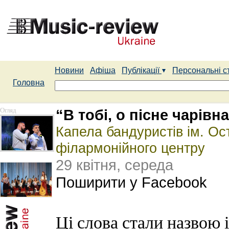
Новини
Афіша
Публікації
Персональні с
Головна
Огляд
“В тобі, о пісне чарівн
Капела бандуристів ім. Ос
філармонійного центру
29 квітня, середа
Поширити у Facebook
Ці слова стали назвою 