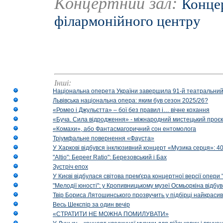
Концертний зал:
Концер
філармонійного центру
Інші:
Національна оперета України завершила 91-й театральний
Львівська національна опера: яким був сезон 2025/26?
«Ромео і Джульєтта» – бої без правил і… вічне кохання
«Буча. Сила відродження» - міжнародний мистецький проєк
«Комахи», або Фантасмагоричний сон ентомолога
Тріумфальне повернення «Фауста»
У Харкові відбувся інклюзивний концерт «Музика серця»: 400
"Altio": Береer Ratio": Березовський і Бах
Зустріч епох
У Києві відбулася світова прем'єра концертної версії опери
"Мелодії юності": у Кропивницькому музеї Осмьоркіна відб
Твір Бориса Лятошинського прозвучить у підбірці найкраси
Весь Шекспір за один вечір
«СТРАТИТИ НЕ МОЖНА ПОМИЛУВАТИ»