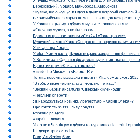
У Луцьку – концерт класичної музики для військових і вруче
Березовський, Моцарт, Майборода, Хілобокова
"Музика, що об'єднує: в Одесі відбувся яскравий святковий
В Коломийській філармонії імені Олександра Козаренка відб
У Кропивницькому відбулося музичне травневе свято
«Спочатку музика, а потім слова»
Враження про постановки «Сувій» і «Точка травми»
Музичний салон «Харків Опера» перетворився на музичну мап
Хіти Франца Легара
У місті Миколаєві відбулося яскраве завершення фестивал
У Великій залі Одеської філармонії музичний травень розп
Браво, митцям «Єлисавет-ретро»!
«Inside the Music» та «Bolero I.R.»
Тетяна Бережна відвідала відкриття KharkivMusicFest-2026 
“В тобі, о пісне чарівна, душі людської таїна…”
“Весняні барви” ансамблю “Сіверських клейнодів”
«Перлини оперети»
Як народжується новинка у репертуарі «Харків Опера»?
Про крихкість життя і силу почуття
Музичне рандеву
«Україна. Любов»
Уперше в Чернівцях відбувся конкурс юних піаністів і орг
Шедеври трьох століть
Біжи, Альберіху, біжи!