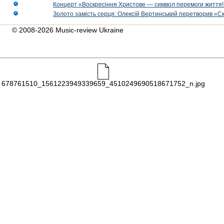
Концерт «Воскресіння Христове — символ перемоги життя!
Золото замість серця: Олексій Вертинський перетворив «С
© 2008-2026 Music-review Ukraine
678761510_1561223949339659_4510249690518671752_n.jpg