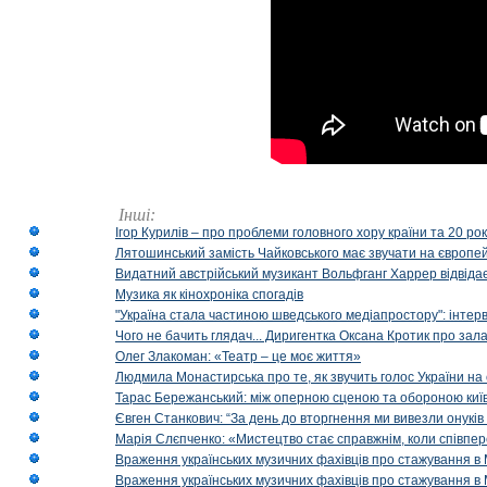
Інші:
Ігор Курилів – про проблеми головного хору країни та 20 ро
Лятошинський замість Чайковського має звучати на європейс
Видатний австрійський музикант Вольфганг Харрер відвідає
Музика як кінохроніка спогадів
"Україна стала частиною шведського медіапростору": інтерв
Чого не бачить глядач... Диригентка Оксана Кротик про зал
Олег Злакоман: «Театр – це моє життя»
Людмила Монастирська про те, як звучить голос України на 
Тарас Бережанський: між оперною сценою та обороною київ
Євген Станкович: “За день до вторгнення ми вивезли онуків
Марія Слєпченко: «Мистецтво стає справжнім, коли співпе
Враження українських музичних фахівців про стажування в 
Враження українських музичних фахівців про стажування в