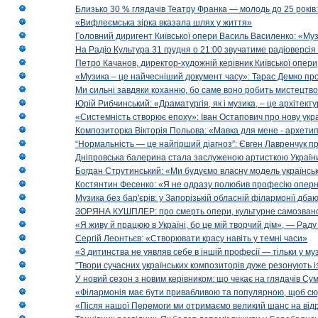
Близько 30 % глядачів Театру Франка — молодь до 25 років
«Вифлеємська зірка вказала шлях у життя»
Головний диригент Київської опери Василь Василенко: «Муз
На Радіо Культура 31 грудня о 21:00 звучатиме радіоверсія 
Петро Качанов, директор-художній керівник Київської опери
«Музика – це найчесніший документ часу»: Тарас Демко про х
Ми сильні завдяки коханню, бо саме воно робить мистецтво
Юрій Рибчинський: «Драматургія, як і музика, – це архітект
«Системність створює епоху»: Іван Остапович про нову укра
Композиторка Вікторія Польова: «Мавка для мене - архетип м
“Нормальність — це найгірший діагноз”: Євген Лавренчук пр
Дніпровська балерина стала заслуженою артисткою Україн
Богдан Струтинський: «Ми будуємо власну модель українсь
Костянтин Фесенко: «Я не одразу полюбив професію опер
Музика без бар'єрів: у Запорізькій обласній філармонії дбаю
ЗОРЯНА КУШПЛЕР: про смерть опери, культурне самозванст
«Я живу й працюю в Україні, бо це мій творчий дім», — Раду
Сергій Леонтьєв: «Створювати красу навіть у темні часи»
«З дитинства не уявляв себе в іншій професії — тільки у му
"Твори сучасних українських композиторів дуже резонують і
У новий сезон з новим керівником: що чекає на глядачів Сум
«Філармонія має бути привабливою та популярною, щоб сю
«Після нашої Перемоги ми отримаємо великий шанс на від