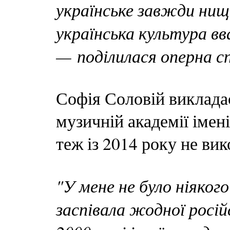
українське завжди нищ
українська культура в
— поділилася оперна сп
Софія Соловій викладає
музичній академії імен
теж із 2014 року не ви
"У мене не було ніяког
заспівала жодної російс