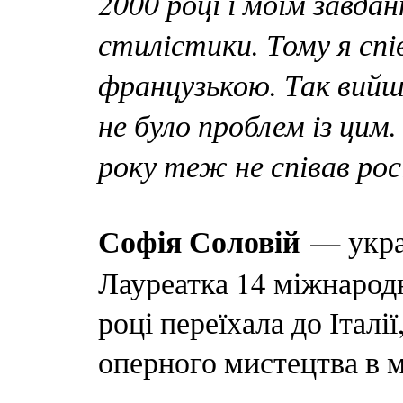
2000 році і моїм завда
стилістики. Тому я спі
французькою. Так вийшл
не було проблем із цим.
року теж не співав рос
Софія Соловій
— украї
Лауреатка 14 міжнарод
році переїхала до Італі
оперного мистецтва в м