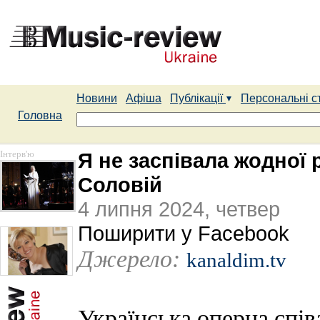
Новини
Афіша
Публікації
Персональні с
Головна
Інтерв'ю
Я не заспівала жодної 
Соловій
4 липня 2024, четвер
Поширити у Facebook
Джерело:
kanaldim.tv
Українська оперна спі