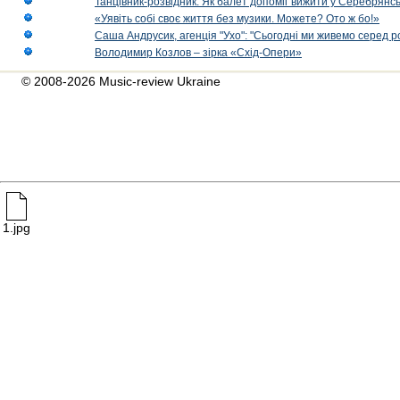
Танцівник-розвідник. Як балет допоміг вижити у Серебрянсь
«Уявіть собі своє життя без музики. Можете? Ото ж бо!»
Саша Андрусик, агенція "Ухо": "Сьогодні ми живемо серед р
Володимир Козлов – зірка «Схід-Опери»
© 2008-2026 Music-review Ukraine
1.jpg