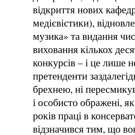
відкриття нових кафедр
медієвістики), відновл
музика» та видання чис
виховання кількох деся
конкурсів – і це лише н
претенденти заздалегід
брехнею, ні пересмикув
і особисто ображені, як
років праці в консервато
відзначився тим, що в