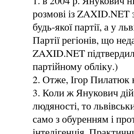
1. в 2004 р. Янукович н
розмові із ZAXID.NET з
будь-якої партії, а у л
Партії регіонів, що не
ZAXID.NET підтвердили
партійному обліку.)
2. Отже, Ігор Пилатюк 
3. Коли ж Янукович ді
людяності, то львівськ
само з обуренням і прот
інтелігенція. Практичн