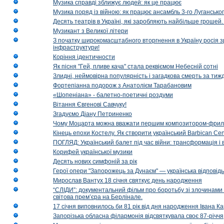
Музика справді зближує людей: як це працює
Музика поряд із війною: як працює ансамбль 3-го Лугансько
Десять театрів в Україні, які заробляють найбільше гроше
Музикант з Великої літери
З початку широкомасштабного вторгнення в Україну росія з
інфраструктури!
Коріння ідентичности
Як пісня "Гей, пливе кача" стала реквіємом Небесній сотні
Злидні, неймовірна популярність і загадкова смерть за тиж
Фортепіанна подорож з Анатолієм Тарабановим
«Шопеніана» - балетно-поетичні роздуми
Вітання Євгенові Савчуку!
Згадуємо Діану Петриненко
Чому Моцарта можна вважати першим композитором-фри
Кінець епохи Костелу. Як створити український Barbican Cen
ПОГЛЯД: Український балет під час війни: трансформація і 
Корифей української музики
Десять нових симфоній за рік
Герої опери "Запорожець за Дунаєм" — українська відповід
Мирослав Вантух 18 січня святкує день народження
“СЛІДИ”: документальний фільм про боротьбу зі злочинами 
світова прем’єра на Берлінале.
17 січня виповнилось би 81 рік від дня народження Івана К
Запорізька обласна філармонія відсвяткувала своє 87-річчя