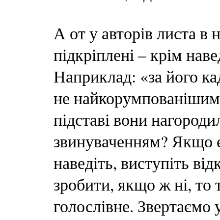
А от у авторів листа в 
підкріплені – крім нав
Наприклад: «за його к
не найкорумпованішим 
підставі вони нагоро
звинуваченням? Якщо є
наведіть, виступіть від
зробити, якщо ж ні, то
голослівне. Звертаємо 