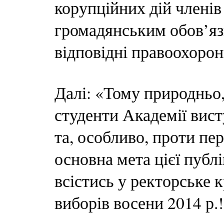
корупційних дій члені
громадянським обов’язк
відповідні правоохорон
Далі: «Тому природньо
студенти Академії вис
та, особливо, проти пе
основна мета цієї публ
всістись у ректорське 
виборів восени 2014 р.!