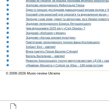
Музика як терапія: як працює програма музичної реабілітаці
Згадуємо легендарного Рейнгольда Глієра
Один із перших дослідників давньоруської музики родом з 
Хоровий спів корисний для здоров’я та відновлення мозку
Легенди і нові зірки, гумор та автентика: як в Україні пове
Згадуємо легендарного Бориса Лятошинського
Чим відзначився 2025 рік у «Схід Опера» ?
Згадаємо «Кобзаря у фраку»
Згадуємо «батька хорової культури»
Пам’ятаємо легендарного тенора Івана Козловського
Хобарт Ерл – ювіляр!
Вічна пам’ять Герою Василю Сліпаку!
Василь Василенко – ювіляр!
Режисер Херсонського театру випустив виставу «Д.І.М.» за
«Реквієм» Моцарта у Соборі св. Юра – 199 років потому
© 2008-2026 Music-review Ukraine