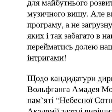
для майбутнього розвит
музичного вишу. Але в
програму, а не загрузну
яких і так забагато в 
перейматись долею нашо
інтригами!
Щодо кандидатури дири
Вольфганга Амадея Мо
пам`яті “Небесної Сотн
Академії здатні виріш