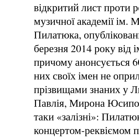
відкритий лист проти р
музичної академії ім. 
Пилатюка, опублікован
березня 2014 року від 
причому анонсується 60
них своїх імен не опри
прізвищами знаних у Л
Павлія, Мирона Юсипов
таки «залізні»: Пилатю
концертом-реквіємом па