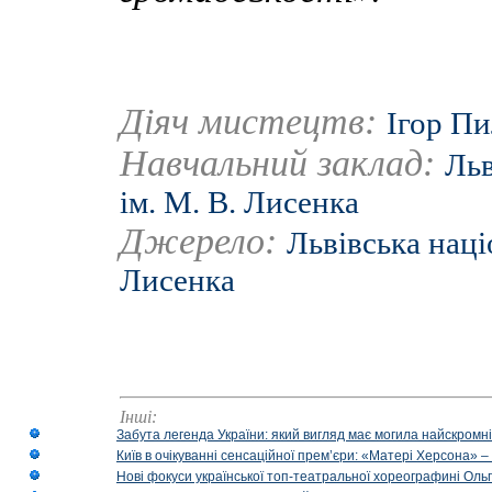
Діяч мистецтв:
Ігор П
Навчальний заклад:
Льв
ім. М. В. Лисенка
Джерело:
Львівська наці
Лисенка
Інші:
Забута легенда України: який вигляд має могила найскромніш
Київ в очікуванні сенсаційної прем’єри: «Матері Херсона» 
Нові фокуси української топ-театральної хореографині Оль