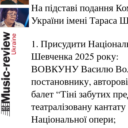
На підставі подання Ко
України імені Тараса 
1. Присудити Націонал
Шевченка 2025 року:
ВОВКУНУ Василю Воло
постановнику, авторові
балет “Тіні забутих пре
театралізовану кантату
Національної опери;