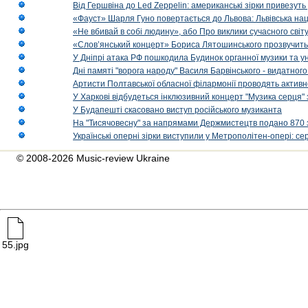
Від Гершвіна до Led Zeppelin: американські зірки привезуть
«Фауст» Шарля Гуно повертається до Львова: Львівська на
«Не вбивай в собі людину», або Про виклики сучасного світ
«Слов’янський концерт» Бориса Лятошинського прозвучить
У Дніпрі атака РФ пошкодила Будинок органної музики та у
Дні памяті "ворога народу" Василя Барвінського - видатного
Артисти Полтавської обласної філармонії проводять активно
У Харкові відбудеться інклюзивний концерт "Музика серця" 
У Будапешті скасовано виступ російського музиканта
На "Тисячовесну" за напрямами Держмистецтв подано 870 за
Українські оперні зірки виступили у Метрополітен-опері: с
© 2008-2026 Music-review Ukraine
55.jpg