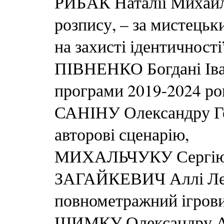
РИБАК Наталії Михайлі
розпису, – за мистецьк
на захисті ідентичності
ПІВНЕНКО Богдані Івані
програми 2019-2024 ро
САНІНУ Олександру Ге
авторові сценарію,
МИХАЛЬЧУКУ Сергію Є
ЗАГАЙКЕВИЧ Аллі Леоні
повнометражний ігров
ШИМКУ Олександру Арт