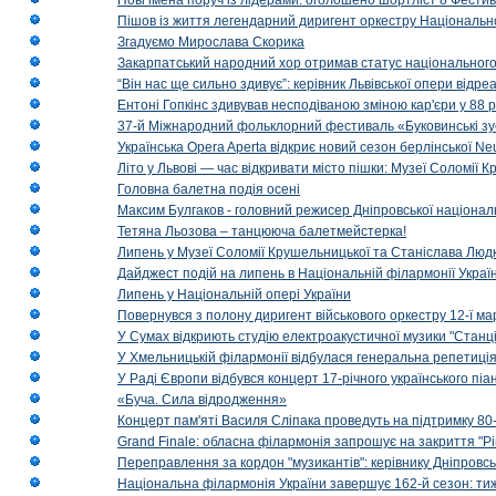
Нові імена поруч із лідерами: оголошено шортліст 8 Фест
Пішов із життя легендарний диригент оркестру Національн
Згадуємо Мирослава Скорика
Закарпатський народний хор отримав статус національног
“Він нас ще сильно здивує”: керівник Львівської опери відр
Ентоні Гопкінс здивував несподіваною зміною кар'єри у 88 ро
37-й Міжнародний фольклорний фестиваль «Буковинські зус
Українська Opera Aperta відкриє новий сезон берлінської Ne
Літо у Львові — час відкривати місто пішки: Музеї Соломії
Головна балетна подія осені
Максим Булгаков - головний режисер Дніпровської націонал
Тетяна Льозова – танцююча балетмейстерка!
Липень у Музеї Соломії Крушельницької та Станіслава Людк
Дайджест подій на липень в Національній філармонії Украї
Липень у Національній опері України
Повернувся з полону диригент військового оркестру 12-ї ма
У Сумах відкриють студію електроакустичної музики "Станці
У Хмельницькій філармонії відбулася генеральна репетиці
У Раді Європи відбувся концерт 17-річного українського пі
«Буча. Сила відродження»
Концерт пам'яті Василя Сліпака проведуть на підтримку 80
Grand Finale: обласна філармонія запрошує на закриття "Р
Переправлення за кордон "музикантів": керівнику Дніпровсь
Національна філармонія України завершує 162-й сезон: ти