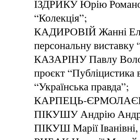
ІЗДРИКУ Юрію Романови
“Колекція”;
КАДИРОВІЙ Жанні Ельф
персональну виставку “
КАЗАРІНУ Павлу Волод
проєкт “Публіцистика в
“Українська правда”;
КАРПЕЦЬ-ЄРМОЛАЄВІЙ 
ПІКУШУ Андрію Андр
ПІКУШ Марії Іванівні,