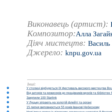
Виконавець (артист):
Композитор:
Алла Загай
Діяч мистецтв:
Василь
Джерело:
knpu.gov.ua
Інші:
У столиці відбудеться IX фестиваль високого мистецтва Bouq
Від акторів та режисерів до працівників музеїв та бібліоте
Закупили 100 Starlink
У Луцьку зіграють на золотій флейті та органі
15 липня виповнюється 55 років Іванові Небесному