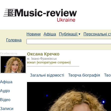
Новини
Афіша
Публікації
Персональні с
Головна
Особистість
Оксана Кречко
м. Івано-Франківськ
вокал (колоратурне сопрано)
Загальні відомості
Творча біографія
Тво
Афіша
Аудіо
Відео
Записи