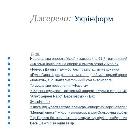
Джерело:
Укрінформ
Інші:
Національна оперета України завершила 91-й театральний
Львівська національна опера: яким був сезон 2025/26?
«Ромео і Джульєтта» – бої без правил і… вічне кохання
«Буча. Сила відродження» - міжнародний мистецький проєк
«Комахи», або Фантасмагоричний сон ентомолога
Тріумфальне повернення «Фауста»
У Харкові відбувся інклюзивний концерт «Музика серця»: 400
"Altio": Береer Ratio": Березовський і Бах
Зустріч епох
У Києві відбулася світова прем'єра концертної версії опери
"Мелодії юності": у Кропивницькому музеї Осмьоркіна відб
Твір Бориса Лятошинського прозвучить у підбірці найкраси
Весь Шекспір за один вечір