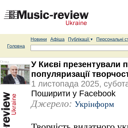
Новини
Афіша
Публікації
Персональні с
Головна
Огляд
У Києві презентували п
популяризації творчос
1 листопада 2025, субот
Поширити у Facebook
Джерело:
Укрінформ
Творчість видатного ук