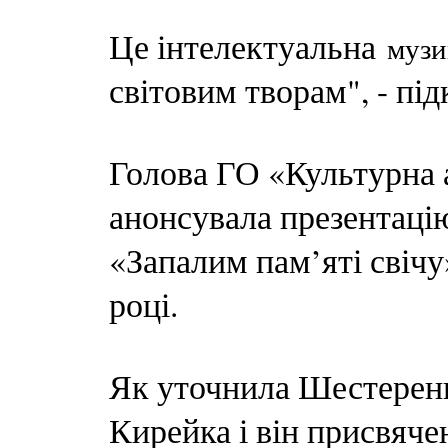
Це інтелектуальна
музи
світовим творам", - пі
Голова ГО «Культурна
анонсувала презентаці
«Запалим пам’яті свічу
році.
Як уточнила Шестеренк
Кирейка і він присвяче