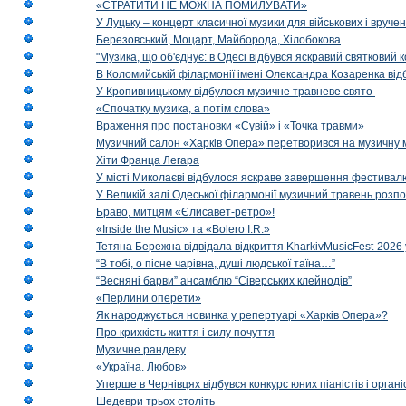
«СТРАТИТИ НЕ МОЖНА ПОМИЛУВАТИ»
У Луцьку – концерт класичної музики для військових і вруче
Березовський, Моцарт, Майборода, Хілобокова
"Музика, що об'єднує: в Одесі відбувся яскравий святковий
В Коломийській філармонії імені Олександра Козаренка відб
У Кропивницькому відбулося музичне травневе свято
«Спочатку музика, а потім слова»
Враження про постановки «Сувій» і «Точка травми»
Музичний салон «Харків Опера» перетворився на музичну мап
Хіти Франца Легара
У місті Миколаєві відбулося яскраве завершення фестивал
У Великій залі Одеської філармонії музичний травень розп
Браво, митцям «Єлисавет-ретро»!
«Inside the Music» та «Bolero I.R.»
Тетяна Бережна відвідала відкриття KharkivMusicFest-2026 
“В тобі, о пісне чарівна, душі людської таїна…”
“Весняні барви” ансамблю “Сіверських клейнодів”
«Перлини оперети»
Як народжується новинка у репертуарі «Харків Опера»?
Про крихкість життя і силу почуття
Музичне рандеву
«Україна. Любов»
Уперше в Чернівцях відбувся конкурс юних піаністів і орг
Шедеври трьох століть