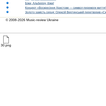
Біжи, Альберіху, біжи!
Концерт «Воскресіння Христове — символ перемоги життя!
Золото замість серця: Олексій Вертинський перетворив «С
© 2008-2026 Music-review Ukraine
30.png