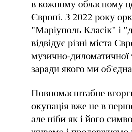
в кожному обласному цен
Європі. З 2022 року ор
"Маріуполь Класік" і "д
відвідує різні міста Євр
музично-диломатичної т
заради якого ми об'єдна
Повномасштабне вторгн
окупація вже не в перш
але ніби як і його сим
живемо і продовжуємо 