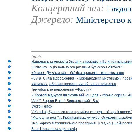
Концертний зал:
Глядач
Джерело:
Міністерство 
Інші:
Національна оперета України завершила 91-й театральний
Львівська національна опера: яким був сезон 2025/26?
«Ромео і Джульєтта» – бої без правил і… вічне кохання
«Буча. Сила відродження» - міжнародний мистецький проєк
«Комахи», або Фантасмагоричний сон ентомолога
Тріумфальне повернення «Фауста»
У Харкові відбувся інклюзивний концерт «Музика серця»: 400
"Altio": Береer Ratio": Березовський і Бах
Зустріч епох
У Києві відбулася світова прем'єра концертної версії опери
"Мелодії юності": у Кропивницькому музеї Осмьоркіна відб
Твір Бориса Лятошинського прозвучить у підбірці найкраси
Весь Шекспір за один вечір