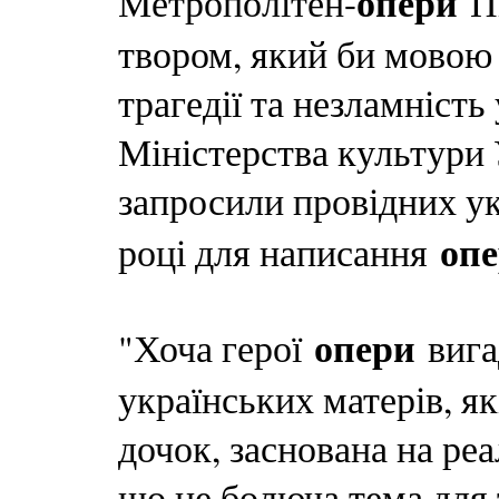
опери
Метрополітен-
Пі
твором, який би мовою 
трагедії та незламність
Міністерства культури 
запросили провідних ук
оп
році для написання
опери
"Хоча герої
вигад
українських матерів, я
дочок, заснована на ре
що це болюча тема для 