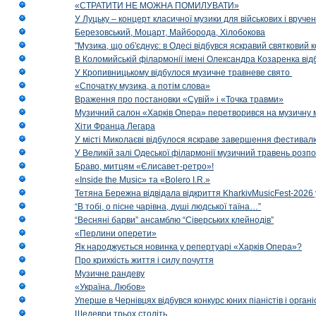
«СТРАТИТИ НЕ МОЖНА ПОМИЛУВАТИ»
У Луцьку – концерт класичної музики для військових і вруче
Березовський, Моцарт, Майборода, Хілобокова
"Музика, що об'єднує: в Одесі відбувся яскравий святковий
В Коломийській філармонії імені Олександра Козаренка відб
У Кропивницькому відбулося музичне травневе свято
«Спочатку музика, а потім слова»
Враження про постановки «Сувій» і «Точка травми»
Музичний салон «Харків Опера» перетворився на музичну мап
Хіти Франца Легара
У місті Миколаєві відбулося яскраве завершення фестивал
У Великій залі Одеської філармонії музичний травень розп
Браво, митцям «Єлисавет-ретро»!
«Inside the Music» та «Bolero I.R.»
Тетяна Бережна відвідала відкриття KharkivMusicFest-2026 
“В тобі, о пісне чарівна, душі людської таїна…”
“Весняні барви” ансамблю “Сіверських клейнодів”
«Перлини оперети»
Як народжується новинка у репертуарі «Харків Опера»?
Про крихкість життя і силу почуття
Музичне рандеву
«Україна. Любов»
Уперше в Чернівцях відбувся конкурс юних піаністів і орг
Шедеври трьох століть