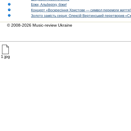
Біжи, Альберіху, біжи!
Концерт «Воскресіння Христове — символ перемоги життя!
Золото замість серця: Олексій Вертинський перетворив «С
© 2008-2026 Music-review Ukraine
1.jpg