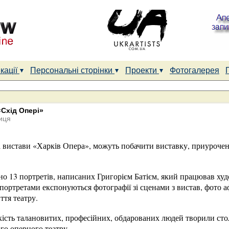
кації
Персональні сторінки
Проекти
Фотогалерея
«Схід Опері»
иця
на вистави «Харків Опера», можуть побачити виставку, приурочен
ено 13 портретів, написаних Григорієм Батієм, який працював х
портретами експонуються фотографії зі сценами з вистав, фото аф
ття театру.
кість талановитих, професійних, обдарованих людей творили сто
го оперного театру.