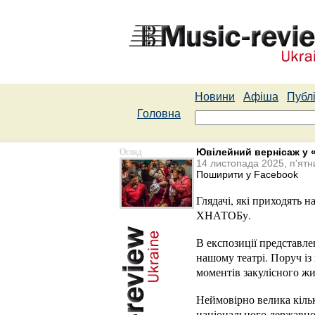
Новини
Афіша
Публі
Головна
Огляд
Ювілейний вернісаж у 
14 листопада 2025, п'ятн
Поширити у Facebook
Глядачі, які приходять 
ХНАТОБу.
В експозиції представл
нашому театрі. Поруч із 
моментів закулісного жи
Неймовірно велика кіль
національного державно