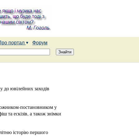
Про портал
Форум
у до ювілейних заходів
удожником-постановником у
іш та ескізів, а також знімки
літню історію першого