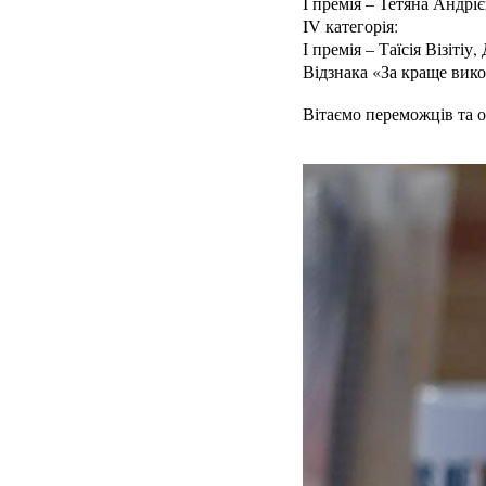
І премія – Тетяна Андрі
IV категорія:
І премія – Таїсія Візітіу,
Відзнака «За краще вико
Вітаємо переможців та о