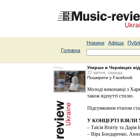
Новини
Афіша
Публі
Головна
Огляд
Уперше в Чернівцях від
22 квітня, середа
Поширити у Facebook
Молоді виконавці з Харк
також відчутті стилю.
Підсумковим етапом став
У КОНЦЕРТІ ВЗЯЛИ 
– Таїсія Візітіу та Дарія 
– Віра Бондаренко, Анна