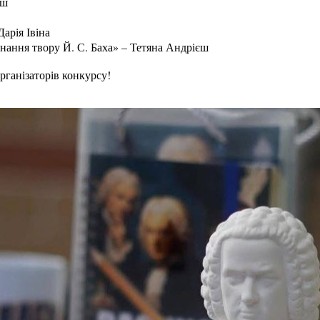
єш
 Дарія Івіна
нання твору Й. С. Баха» – Тетяна Андрієш
рганізаторів конкурсу!