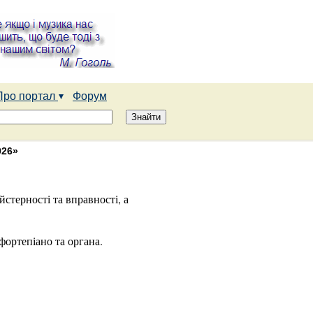
Про портал
Форум
026»
стерності та вправності, а
фортепіано та органа.