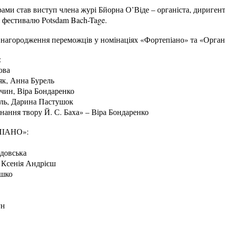
ми став виступ члена журі Бйорна О’Віде – органіста, диригент
 фестивалю Potsdam Bach-Tage.
я нагородження переможців у номінаціях «Фортепіано» та «Орган
:
ова
як, Анна Бурель
речин, Віра Бондаренко
аль, Дарина Пастушок
нання твору Й. С. Баха» – Віра Бондаренко
ІАНО»:
адовська
, Ксенія Андрієш
ашко
ун