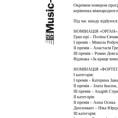
Окремим номером програ
керівника міжнародного
Під час заходу відбулос
НОМІНАЦІЯ «ОРГАН»
Гран-прі – Поліна Євчак
І премія – Микола Робул
ІІ премія – Анастасія Г
ІІІ премія – Роман Довг
Відзнака «За краще вико
НОМІНАЦІЯ «ФОРТЕП
І категорія:
І премія – Катерина Зав
ІІ премія – Злата Івасюк
ІІІ премія – Андрій Стр
ІІ категорія:
ІІ премія – Анна Осика
Дипломант – Ніка Юрц
ІІІ категорія: