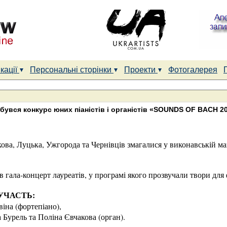
кації
Персональні сторінки
Проекти
Фотогалерея
бувся конкурс юних піаністів і органістів «SOUNDS OF BACH 2
ова, Луцька, Ужгорода та Чернівців змагалися у виконавській май
 гала-концерт лауреатів, у програмі якого прозвучали твори для 
УЧАСТЬ:
Івіна (фортепіано),
 Бурель та Поліна Євчакова (орган).