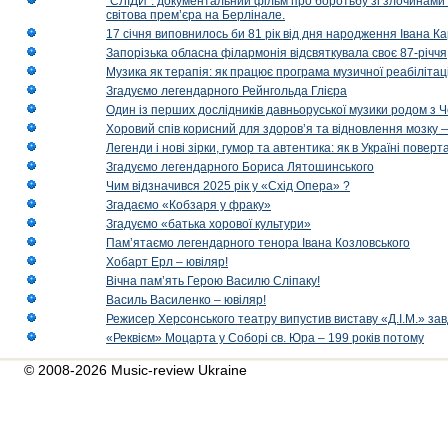
“СЛІДИ”: документальний фільм про боротьбу зі злочинами 
світова прем’єра на Берлінале.
17 січня виповнилось би 81 рік від дня народження Івана К
Запорізька обласна філармонія відсвяткувала своє 87-річчя
Музика як терапія: як працює програма музичної реабілітаці
Згадуємо легендарного Рейнгольда Глієра
Один із перших дослідників давньоруської музики родом з 
Хоровий спів корисний для здоров’я та відновлення мозку
Легенди і нові зірки, гумор та автентика: як в Україні пове
Згадуємо легендарного Бориса Лятошинського
Чим відзначився 2025 рік у «Схід Опера» ?
Згадаємо «Кобзаря у фраку»
Згадуємо «батька хорової культури»
Пам’ятаємо легендарного тенора Івана Козловського
Хобарт Ерл – ювіляр!
Вічна пам’ять Герою Василю Сліпаку!
Василь Василенко – ювіляр!
Режисер Херсонського театру випустив виставу «Д.І.М.» за
«Реквієм» Моцарта у Соборі св. Юра – 199 років потому
© 2008-2026 Music-review Ukraine