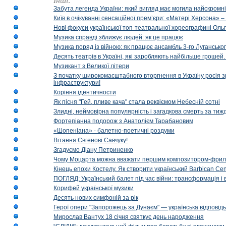
Інші:
Забута легенда України: який вигляд має могила найскромніш
Київ в очікуванні сенсаційної прем’єри: «Матері Херсона» 
Нові фокуси української топ-театральної хореографині Оль
Музика справді зближує людей: як це працює
Музика поряд із війною: як працює ансамбль 3-го Лугансько
Десять театрів в Україні, які заробляють найбільше гроше
Музикант з Великої літери
З початку широкомасштабного вторгнення в Україну росія з
інфраструктури!
Коріння ідентичности
Як пісня "Гей, пливе кача" стала реквіємом Небесній сотні
Злидні, неймовірна популярність і загадкова смерть за тиж
Фортепіанна подорож з Анатолієм Тарабановим
«Шопеніана» - балетно-поетичні роздуми
Вітання Євгенові Савчуку!
Згадуємо Діану Петриненко
Чому Моцарта можна вважати першим композитором-фри
Кінець епохи Костелу. Як створити український Barbican Cen
ПОГЛЯД: Український балет під час війни: трансформація і 
Корифей української музики
Десять нових симфоній за рік
Герої опери "Запорожець за Дунаєм" — українська відповід
Мирослав Вантух 18 січня святкує день народження