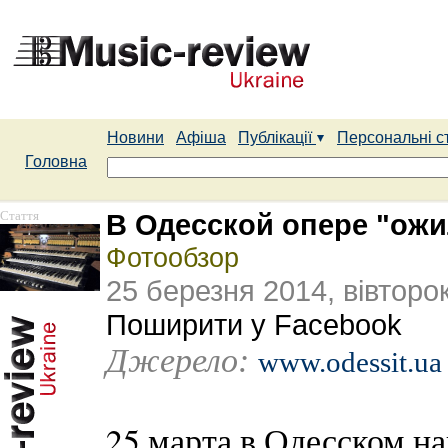
Новини
Афіша
Публікації
Персональні с
Головна
Стаття
В Одесской опере "ожи
Фотообзор
25 березня 2014, вівторо
Поширити у Facebook
Джерело:
www.odessit.ua
25 марта в Одесском н