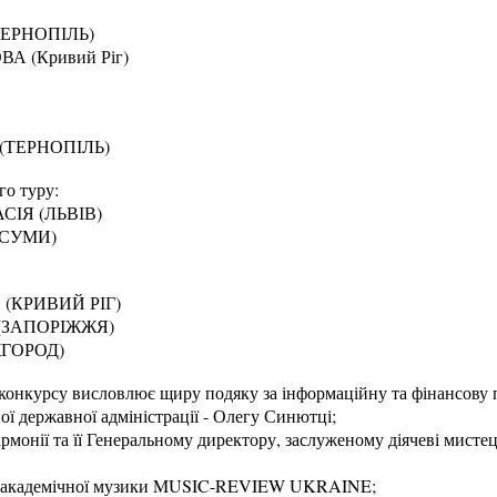
ЕРНОПІЛЬ)
А (Кривий Ріг)
ТЕРНОПІЛЬ)
о туру:
ІЯ (ЛЬВІВ)
(СУМИ)
(КРИВИЙ РІГ)
(ЗАПОРІЖЖЯ)
ЖГОРОД)
 конкурсу висловлює щиру подяку за інформаційну та фінансову 
ної державної адміністрації - Олегу Синютці;
армонії та її Генеральному директору, заслуженому діячеві мист
у академічної музики MUSIC-REVIEW UKRAINE;