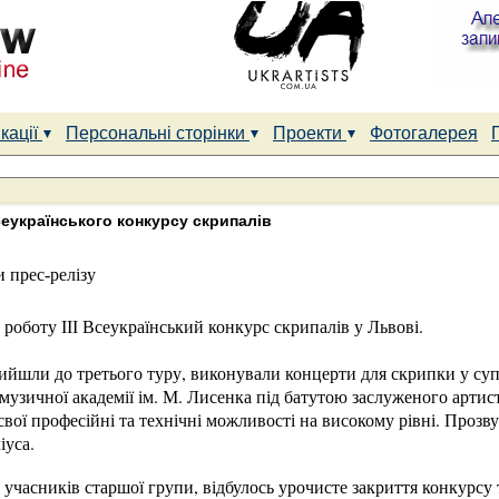
кації
Персональні сторінки
Проекти
Фотогалерея
Всеукраїнського конкурсу скрипалів
и прес-релізу
роботу ІІІ Всеукраїнський конкурс скрипалів у Львові.
вийшли до третього туру, виконували концерти для скрипки у су
 музичної академії ім. М. Лисенка під батутою заслуженого арти
вої професійні та технічні можливості на високому рівні. Прозв
іуса.
учасників старшої групи, відбулось урочисте закриття конкурсу 