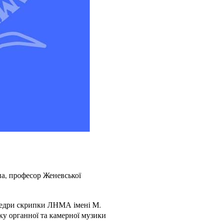
на, професор Женевської
федри скрипки ЛНМА імені М.
ку органної та камерної музики