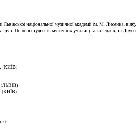
лі Львівської національної музичної академії ім. М. Лисенка, від
груп: Першої студентів музичних училищ та коледжів, та Другої
:
 (КИЇВ)
(ЛЬВІВ)
(КИЇВ)
джі: