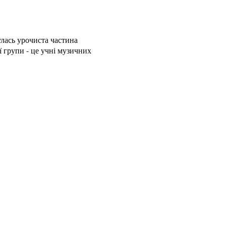
булась урочиста частина
 групи - це учні музичних