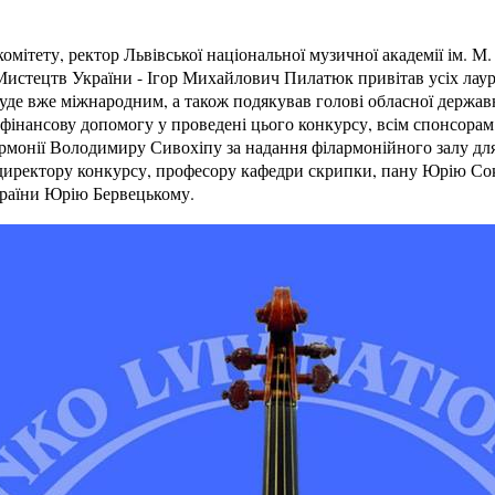
омітету, ректор Львівської національної музичної академії ім. М
истецтв України - Ігор Михайлович Пилатюк привітав усіх лауре
де вже міжнародним, а також подякував голові обласної державн
 фінансову допомогу у проведені цього конкурсу, всім спонсора
армонії Володимиру Сивохіпу за надання філармонійного залу дл
директору конкурсу, професору кафедри скрипки, пану Юрію Со
раїни Юрію Бервецькому.