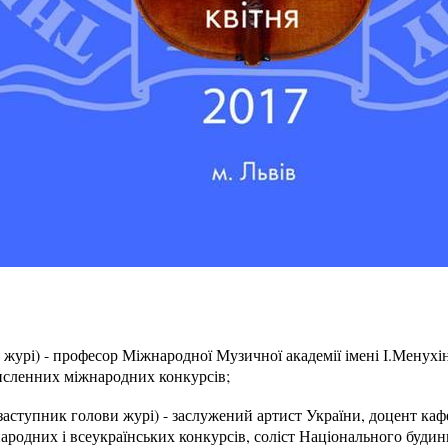
урі) - професор Міжнародної Музичної академії імені І.Менухі
численних міжнародних конкурсів;
упник голови журі) - заслужений артист України, доцент ка
ародних і всеукраїнських конкурсів, соліст Національного будин