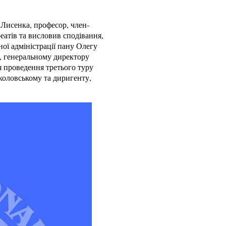
. Лисенка, професор, член-
атів та висловив сподівання,
ої адміністрації пану Олегу
м, генеральному директору
я проведення третього туру
коловському та диригенту,