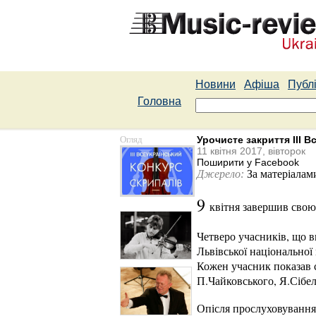
Новини
Афіша
Публі
Головна
Огляд
Урочисте закриття ІІІ 
11 квітня 2017, вівторок
Поширити у Facebook
Джерело:
За матеріалам
9
квітня завершив свою 
Четверо учасників, що 
Львівської національної
Кожен учасник показав с
П.Чайковського, Я.Сібел
Опісля прослуховування 