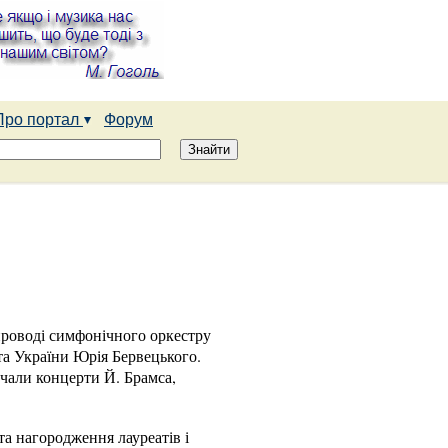
Про портал
Форум
проводі симфонічного оркестру
ста України Юрія Бервецького.
учали концерти Й. Брамса,
та нагородження лауреатів і