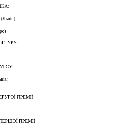
ИКА:
(Львів)
ро)
І ТУРУ:
)
УРСУ:
вів)
РУГОЇ ПРЕМІЇ
ЕРШОЇ ПРЕМІЇ