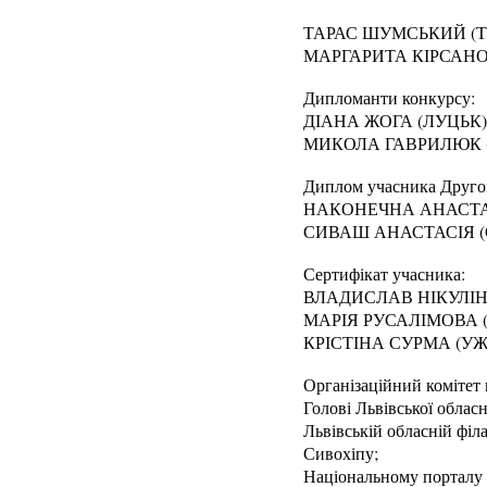
ТАРАС ШУМСЬКИЙ (Т
МАРГАРИТА КІРСАНОВ
Дипломанти конкурсу:
ДІАНА ЖОГА (ЛУЦЬК)
МИКОЛА ГАВРИЛЮК (
Диплом учасника Другог
НАКОНЕЧНА АНАСТАС
СИВАШ АНАСТАСІЯ 
Сертифікат учасника:
ВЛАДИСЛАВ НІКУЛІН 
МАРІЯ РУСАЛІМОВА 
КРІСТІНА СУРМА (У
Організаційний комітет
Голові Львівської облас
Львівській обласній філ
Сивохіпу;
Національному портал