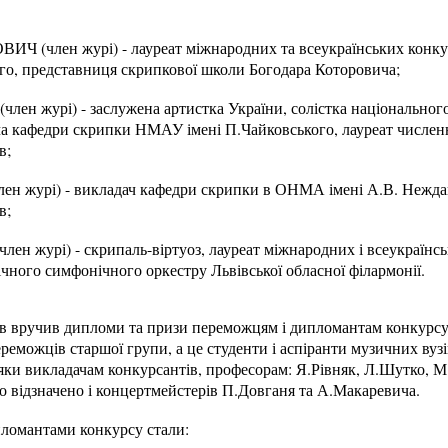
член журі) - лауреат міжнародних та всеукраїнських конкур
о, представниця скрипкової школи Богодара Которовича;
 журі) - заслужена артистка України, солістка національног
вача кафедри скрипки НМАУ імені П.Чайковського, лауреат числе
в;
 журі) - викладач кафедри скрипки в ОНМА імені А.В. Неждано
в;
журі) - скрипаль-віртуоз, лауреат міжнародних і всеукраїнськ
ного симфонічного оркестру Львівської обласної філармонії.
ів вручив дипломи та призи переможцям і дипломантам конкурсу
ереможців старшої групи, а це студенти і аспіранти музичних вуз
ки викладачам конкурсантів, професорам: Я.Рівняк, Л.Шутко, М.
ло відзначено і концертмейстерів П.Довганя та А.Макаревича.
пломантами конкурсу стали: