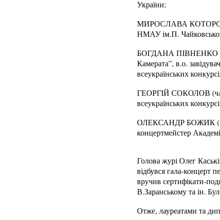
України;
МИРОСЛАВА КОТОРОВИЧ (
НМАУ ім.П. Чайковськог
БОГДАНА ПІВНЕНКО (член
Камерата”, в.о. завіду
всеукраїнських конкурсі
ГЕОРГІЙ СОКОЛОВ (член
всеукраїнських конкурсі
ОЛЕКСАНДР БОЖИК (член 
концертмейстер Академіч
Голова журі Олег Каськ
відбувся гала-концерт п
вручив сертифікати-подя
В.Заранському та ін. Бу
Отже, лауреатами та ди