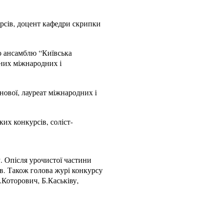
сів, доцент кафедри скрипки
о ансамблю “Київська
нних міжнародних і
вої, лауреат міжнародних і
их конкурсів, соліст-
. Опісля урочистої частини
ів. Також голова журі конкурсу
Которович, Б.Каськіву,