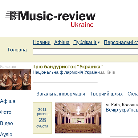
Новини
Афіша
Публікації
Персональні с
Головна
Колектив
Тріо бандуристок "Українка"
Національна філармонія України
,м. Київ
Загальна інформація
Творчий шлях
Скл
Афіша
м. Київ, Колонн
Вечір українськ
2011
Фото
травень
28
Відео
субота
Аудіо