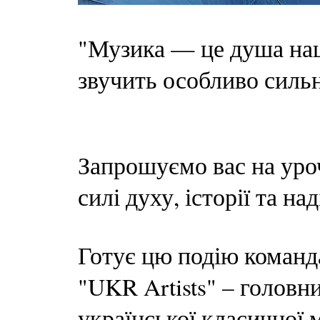
"Музика — це душа нац
звучить особливо силь
Запрошуємо вас на уро
силі духу, історії та на
Готує цю подію команда
"UKR Artists" – головн
української класичної 