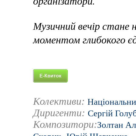
організатори.
Музичний вечір стане 
моментом глибокого єд
Е-Квиток
Колективи:
Національни
Диригенти:
Сергій Голу
Композитори:
Золтан А
,