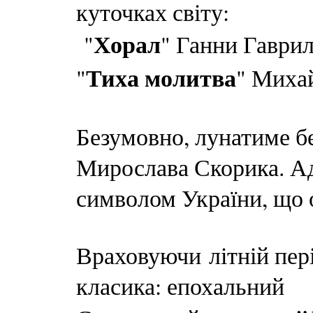
куточках світу:
Хорал
"
" Ганни Гаври
Тиха молитва
"
" Миха
Безумовно, лунатиме б
Мирослава Скорика. Ад
символом України, що о
Враховуючи літній пері
класика: епохальний