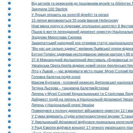
Від акторів та режисерів до працівників музеїв та бібліоте
Закупили 100 Starlink
У Луцьку зіграють на золотій флейті та органі
15 липня виповнюється 55 років Іванові Небесному
Нові імена поруч із лідерами: оголошено шортліст 8 Фест
Пішов із життя легендарний диригент оркестру Національн
Згадуємо Мирослава Скорика
Закарпатський народний хор отримав статус національног
“Він нас ще сильно здивує”: керівник Львівської опери відр
Ентоні Гопкінс здивував несподіваною зміною кар'єри у 88 ро
37-й Міжнародний фольклорний фестиваль «Буковинські зус
Українська Opera Aperta відкриє новий сезон берлінської Ne
Літо у Львові — час відкривати місто пішки: Музеї Соломії
Головна балетна подія осені
Максим Булгаков - головний режисер Дніпровської націонал
Тетяна Льозова – танцююча балетмейстерка!
Липень у Музеї Соломії Крушельницької та Станіслава Людк
Дайджест подій на липень в Національній філармонії Украї
Липень у Національній опері України
Повернувся з полону диригент військового оркестру 12-ї ма
У Сумах відкриють студію електроакустичної музики "Станці
У Хмельницькій філармонії відбулася генеральна репетиці
У Раді Європи відбувся концерт 17-річного українського пі