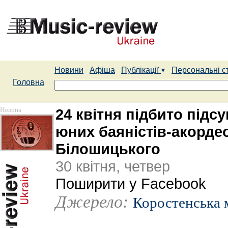
Новини
Афіша
Публікації
Персональні с
Головна
Новина
24 квітня підбито підс
юних баяністів-акордео
Білошицького
30 квітня, четвер
Поширити у Facebook
Джерело:
Коростенська 