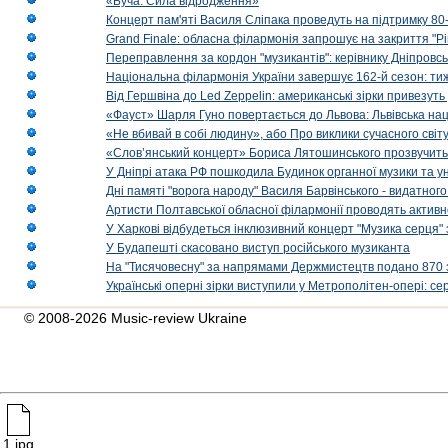
«Буча. Сила відродження»
Концерт пам'яті Василя Сліпака проведуть на підтримку 80
Grand Finale: обласна філармонія запрошує на закриття "Р
Переправлення за кордон "музикантів": керівнику Дніпровсь
Національна філармонія України завершує 162-й сезон: ти
Від Гершвіна до Led Zeppelin: американські зірки привезуть
«Фауст» Шарля Гуно повертається до Львова: Львівська на
«Не вбивай в собі людину», або Про виклики сучасного світ
«Слов’янський концерт» Бориса Лятошинського прозвучить
У Дніпрі атака РФ пошкодила Будинок органної музики та у
Дні памяті "ворога народу" Василя Барвінського - видатного
Артисти Полтавської обласної філармонії проводять активно
У Харкові відбудеться інклюзивний концерт "Музика серця" 
У Будапешті скасовано виступ російського музиканта
На "Тисячовесну" за напрямами Держмистецтв подано 870 за
Українські оперні зірки виступили у Метрополітен-опері: с
© 2008-2026 Music-review Ukraine
1.jpg