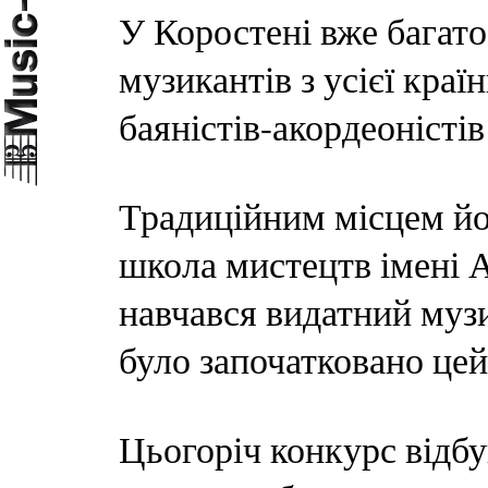
У Коростені вже багато
музикантів з усієї кра
баяністів-акордеоністі
Традиційним місцем йо
школа мистецтв імені А
навчався видатний музи
було започатковано цей
Цьогоріч конкурс відбу