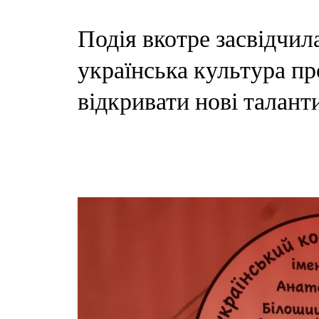
Подія вкотре засвідчил
українська культура пр
відкривати нові талант