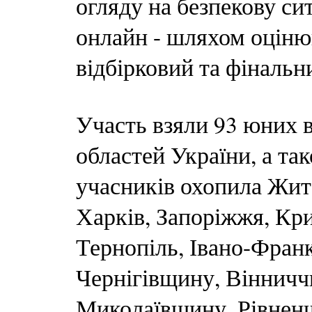
огляду на безпекову си
онлайн - шляхом оцінюв
відбірковий та фінальн
Участь взяли 93 юних в
областей України, а та
учасників охопила Жито
Харків, Запоріжжя, Кри
Тернопіль, Івано-Фран
Чернігівщину, Вінничч
Миколаївщину, Рівненщ