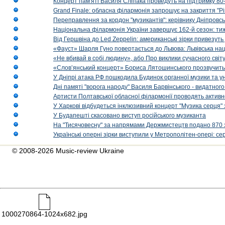
Концерт пам'яті Василя Сліпака проведуть на підтримку 80
Grand Finale: обласна філармонія запрошує на закриття "Р
Переправлення за кордон "музикантів": керівнику Дніпровсь
Національна філармонія України завершує 162-й сезон: ти
Від Гершвіна до Led Zeppelin: американські зірки привезуть
«Фауст» Шарля Гуно повертається до Львова: Львівська на
«Не вбивай в собі людину», або Про виклики сучасного світ
«Слов’янський концерт» Бориса Лятошинського прозвучить
У Дніпрі атака РФ пошкодила Будинок органної музики та у
Дні памяті "ворога народу" Василя Барвінського - видатного
Артисти Полтавської обласної філармонії проводять активно
У Харкові відбудеться інклюзивний концерт "Музика серця" 
У Будапешті скасовано виступ російського музиканта
На "Тисячовесну" за напрямами Держмистецтв подано 870 за
Українські оперні зірки виступили у Метрополітен-опері: с
© 2008-2026 Music-review Ukraine
1000270864-1024x682.jpg