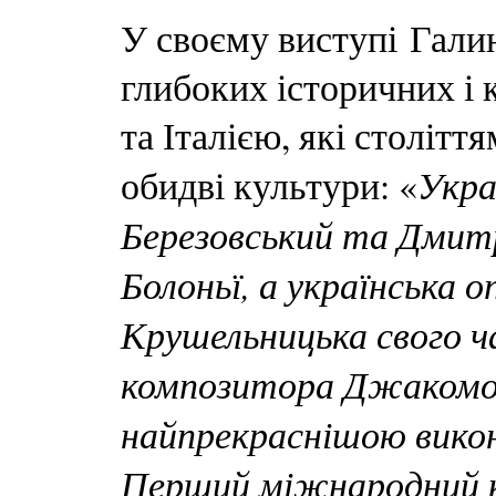
У своєму виступі Гали
глибоких історичних і 
та Італією, які століт
Укра
обидві культури: «
Березовський та Дмит
Болоньї, а українська 
Крушельницька свого ч
композитора Джакомо 
найпрекраснішою вико
Перший міжнародний 