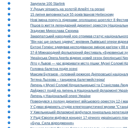
Закупили 100 Starlink
У Луцьку зіграють на золотій флейті та органі
15 липня виповнюється 55 років Іванові Небесному
Нові імена поруч із лідерами: оголошено шортліст 8 Фест
Пішов із життя легендарний диригент оркестру Національн
Згадуємо Мирослава Скорика
Закарпатський народний хор отримав статус національног
“Він нас ще сильно здивує”: керівник Львівської опери відр
Ентоні Гопкінс здивував несподіваною зміною кар'єри у 88 ро
37-й Міжнародний фольклорний фестиваль «Буковинські зус
Українська Opera Aperta відкриє новий сезон берлінської Ne
Літо у Львові — час відкривати місто пішки: Музеї Соломії
Головна балетна подія осені
Максим Булгаков - головний режисер Дніпровської націонал
Тетяна Льозова – танцююча балетмейстерка!
Липень у Музеї Соломії Крушельницької та Станіслава Людк
Дайджест подій на липень в Національній філармонії Украї
Липень у Національній опері України
Повернувся з полону диригент військового оркестру 12-ї ма
У Сумах відкриють студію електроакустичної музики "Станці
У Хмельницькій філармонії відбулася генеральна репетиці
У Раді Європи відбувся концерт 17-річного українського пі
«Буча. Сила відродження»