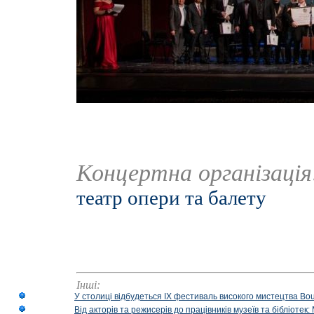
Концертна організаці
театр опери та балету
Інші:
У столиці відбудеться IX фестиваль високого мистецтва Bouq
Від акторів та режисерів до працівників музеїв та бібліоте