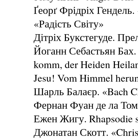
Ґеорґ Фрідріх Гендель. 
«Радість Світу»
Дітріх Букстегуде. Пре
Йоганн Себастьян Бах. 
komm, der Heiden Heil
Jesu! Vom Himmel heru
Шарль Балаєр. «Bach Ch
Фернан Фуан де ла Томб
Ежен Жигу. Rhapsodie su
Джонатан Скотт. «Chris