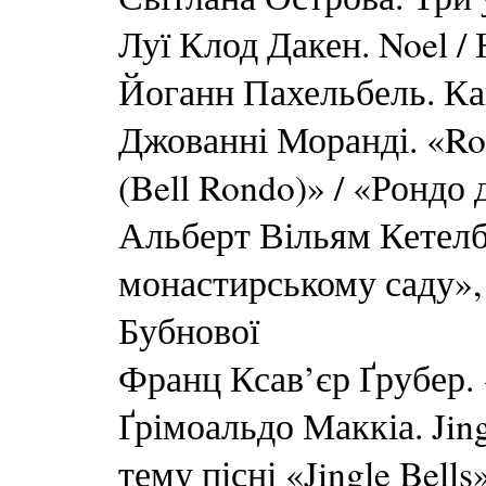
Луї Клод Дакен. Noel /
Йоганн Пахельбель. Ка
Джованні Моранді. «Ron
(Bell Rondo)» / «Рондо 
Альберт Вільям Кетелбі
монастирському саду», 
Бубнової
Франц Ксав’єр Ґрубер. «
Ґрімоальдо Маккіа. Jing
тему пісні «Jingle Bells