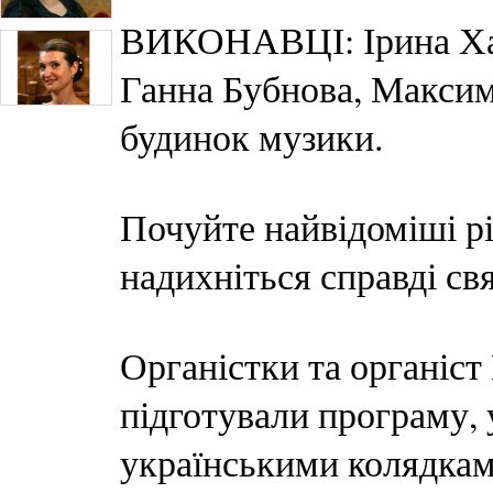
ВИКОНАВЦІ: Ірина Хар
Ганна Бубнова, Максим
будинок музики.
Почуйте найвідоміші різ
надихніться справді св
Органістки та органіс
підготували програму, 
українськими колядками