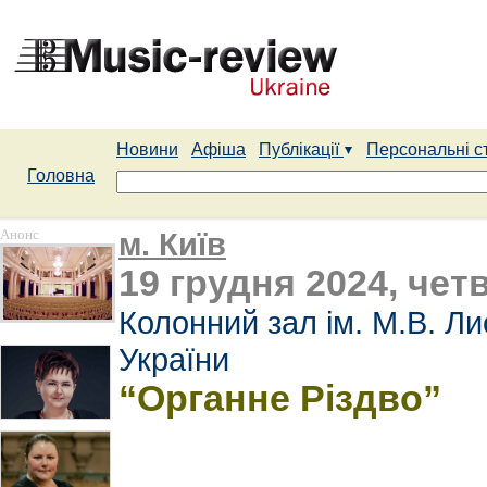
Новини
Афіша
Публікації
Персональні с
Головна
Анонс
м. Київ
19 грудня 2024, четв
Колонний зал ім. М.В. Л
України
“Органне Різдво”