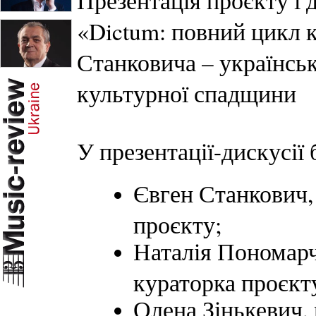
Презентація проєкту і 
«Dictum: повний цикл 
Станковича – українсь
культурної спадщини
У презентації-дискусії 
Євген Станкович,
проєкту;
Наталія Пономарчу
кураторка проєкт
Олена Зінькевич,