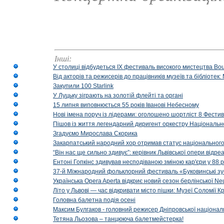
Інші:
У столиці відбудеться IX фестиваль високого мистецтва Bouq
Від акторів та режисерів до працівників музеїв та бібліоте
Закупили 100 Starlink
У Луцьку зіграють на золотій флейті та органі
15 липня виповнюється 55 років Іванові Небесному
Нові імена поруч із лідерами: оголошено шортліст 8 Фест
Пішов із життя легендарний диригент оркестру Національн
Згадуємо Мирослава Скорика
Закарпатський народний хор отримав статус національног
“Він нас ще сильно здивує”: керівник Львівської опери відр
Ентоні Гопкінс здивував несподіваною зміною кар'єри у 88 ро
37-й Міжнародний фольклорний фестиваль «Буковинські зус
Українська Opera Aperta відкриє новий сезон берлінської Ne
Літо у Львові — час відкривати місто пішки: Музеї Соломії
Головна балетна подія осені
Максим Булгаков - головний режисер Дніпровської націонал
Тетяна Льозова – танцююча балетмейстерка!