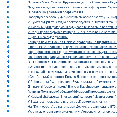
Липень у Музеї Соломії Крушельницької та Станіслава Людк
Дайджест подій на липень в Національній філармонії Украї
Липень у Національній опері України
Повернувся з полону диригент військового оркестру 12-ї ма
У Сумах відкриють студію електроакустичної музики "Станці
У Хмельницькій філармонії відбулася генеральна репетиці
У Раді Європи відбувся концерт 17-річного українського пі
«Буча. Сила відродження»
Концерт пам'яті Василя Сліпака проведуть на підтримку 80
Grand Finale: обласна філармонія запрошує на закриття "Р
Переправлення за кордон "музикантів": керівнику Дніпровсь
Національна філармонія України завершує 162-й сезон: ти
Від Гершвіна до Led Zeppelin: американські зірки привезуть
«Фауст» Шарля Гуно повертається до Львова: Львівська на
«Не вбивай в собі людину», або Про виклики сучасного світ
«Слов’янський концерт» Бориса Лятошинського прозвучить
У Дніпрі атака РФ пошкодила Будинок органної музики та у
Дні памяті "ворога народу" Василя Барвінського - видатного
Артисти Полтавської обласної філармонії проводять активно
У Харкові відбудеться інклюзивний концерт "Музика серця" 
У Будапешті скасовано виступ російського музиканта
На "Тисячовесну" за напрямами Держмистецтв подано 870 за
Українські оперні зірки виступили у Метрополітен-опері: с