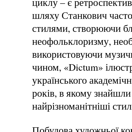
циклу – є ретроспекти
шляху Станкович часто
стилями, створюючи бли
неофольклоризму, необ
використовуючи музичн
чином, «Dictum» ілюст
українського академіч
років, в якому знайшли 
найрізноманітніші стил
Побудова художньої кон