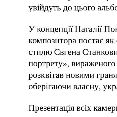
увійдуть до цього альб
У концепції Наталії П
композитора постає як
стилю Євгена Станкови
портрету», вираженого
розквітав новими граня
оберігаючи власну, укр
Презентація всіх каме