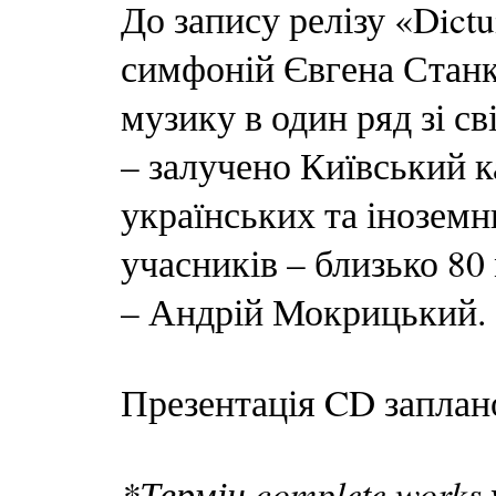
До запису релізу «Dic
симфоній Євгена Станк
музику в один ряд зі с
– залучено Київський 
українських та іноземни
учасників – близько 80
– Андрій Мокрицький.
Презентація CD заплано
*Термін complete works