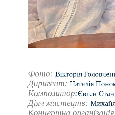
Фото:
Вікторія Головчен
Диригент:
Наталія Поно
Композитор:
Євген Стан
Діяч мистецтв:
Михай
Концертна організаці