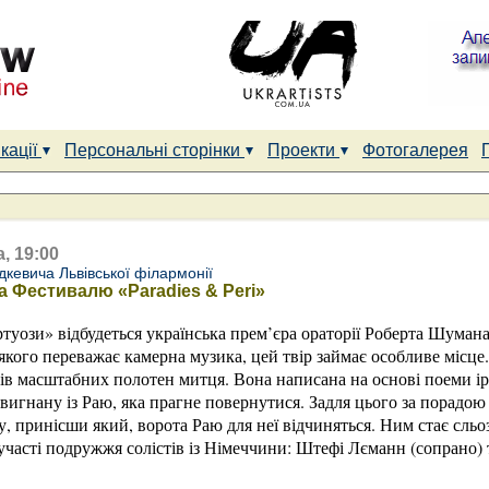
кації
Персональні сторінки
Проекти
Фотогалерея
, 19:00
дкевича Львівської філармонії
а Фестивалю «Paradies & Peri»
уози» відбудеться українська прем’єра ораторії Роберта Шумана 
якого переважає камерна музика, цей твір займає особливе місц
зків масштабних полотен митця. Вона написана на основі поеми 
, вигнану із Раю, яка прагне повернутися. Задля цього за порадо
, принісши який, ворота Раю для неї відчиняться. Ним стає сль
 участі подружжя солістів із Німеччини: Штефі Лєманн (сопрано)