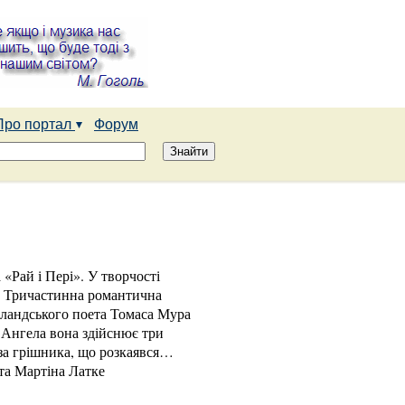
Про портал
Форум
«Рай і Пері». У творчості
е. Тричастинна романтична
ірландського поета Томаса Мура
ю Ангела вона здійснює три
оза грішника, що розкаявся…
 та Мартіна Латке