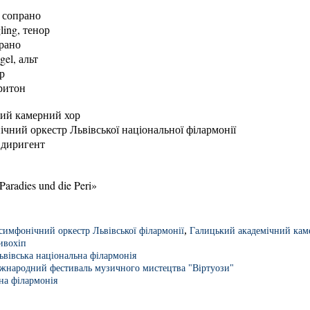
 сопрано
ing, тенор
рано
gel, альт
р
ритон
ий камерний хор
чний оркестр Львівської національної філармонії
 диригент
radies und die Peri»
,
симфонічний оркестр Львівської філармонії
Галицький академічний кам
ивохіп
ьвівська національна філармонія
жнародний фестиваль музичного мистецтва "Віртуози"
на філармонія