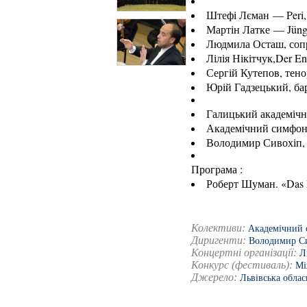
Штефі Лєман — Peri,
Мартін Латке — Jüngl
Людмила Осташ, соп
Лілія Нікітчук,Der En
Сергій Кутепов, тено
Юрій Гадзецький, ба
Галицький академічн
Академічний симфоні
Володимир Сивохіп,
Програма :
Роберт Шуман. «Das Pa
Колективи:
Академічний 
Диригенти:
Володимир С
Концертні організації:
Л
Конкурс (фестиваль):
Мі
Джерело:
Львівська облас