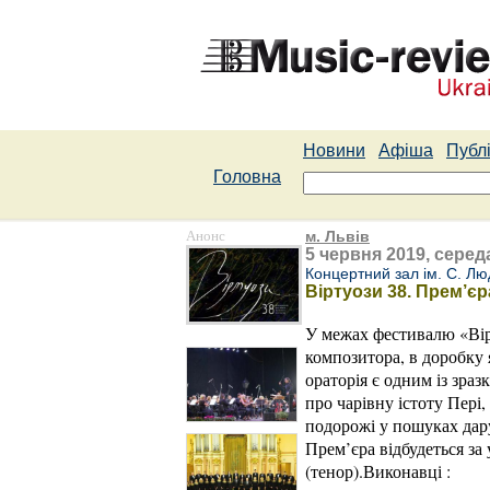
Новини
Афіша
Публі
Головна
Анонс
м. Львів
5 червня 2019, середа
Концертний зал ім. С. Лю
Віртуози 38. Прем’єр
У межах фестивалю «Вірт
композитора, в доробку 
ораторія є одним із зра
про чарівну істоту Пері
подорожі у пошуках дару
Прем’єра відбудеться за
(тенор).Виконавці :