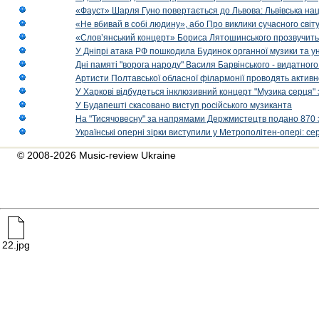
«Фауст» Шарля Гуно повертається до Львова: Львівська на
«Не вбивай в собі людину», або Про виклики сучасного світ
«Слов’янський концерт» Бориса Лятошинського прозвучить
У Дніпрі атака РФ пошкодила Будинок органної музики та у
Дні памяті "ворога народу" Василя Барвінського - видатного
Артисти Полтавської обласної філармонії проводять активно
У Харкові відбудеться інклюзивний концерт "Музика серця" 
У Будапешті скасовано виступ російського музиканта
На "Тисячовесну" за напрямами Держмистецтв подано 870 за
Українські оперні зірки виступили у Метрополітен-опері: с
© 2008-2026 Music-review Ukraine
22.jpg