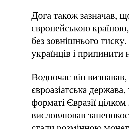
Дога також зазначав, 
європейською країною,
без зовнішнього тиску.
українців і припинити 
Водночас він визнавав,
євроазіатська держава, 
форматі Євразії цілком
висловлював занепокоєн
стали розмінною монет