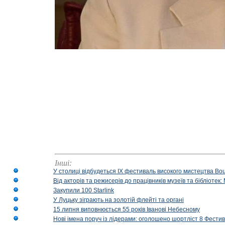
Інші:
У столиці відбудеться IX фестиваль високого мистецтва Bouq
Від акторів та режисерів до працівників музеїв та бібліоте
Закупили 100 Starlink
У Луцьку зіграють на золотій флейті та органі
15 липня виповнюється 55 років Іванові Небесному
Нові імена поруч із лідерами: оголошено шортліст 8 Фест