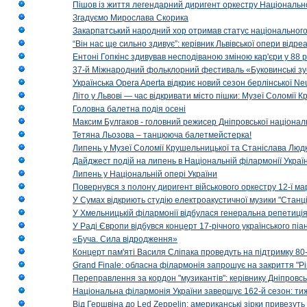
Пішов із життя легендарний диригент оркестру Національн
Згадуємо Мирослава Скорика
Закарпатський народний хор отримав статус національног
“Він нас ще сильно здивує”: керівник Львівської опери відр
Ентоні Гопкінс здивував несподіваною зміною кар'єри у 88 ро
37-й Міжнародний фольклорний фестиваль «Буковинські зус
Українська Opera Aperta відкриє новий сезон берлінської Ne
Літо у Львові — час відкривати місто пішки: Музеї Соломії
Головна балетна подія осені
Максим Булгаков - головний режисер Дніпровської націонал
Тетяна Льозова – танцююча балетмейстерка!
Липень у Музеї Соломії Крушельницької та Станіслава Людк
Дайджест подій на липень в Національній філармонії Украї
Липень у Національній опері України
Повернувся з полону диригент військового оркестру 12-ї ма
У Сумах відкриють студію електроакустичної музики "Станці
У Хмельницькій філармонії відбулася генеральна репетиці
У Раді Європи відбувся концерт 17-річного українського пі
«Буча. Сила відродження»
Концерт пам'яті Василя Сліпака проведуть на підтримку 80
Grand Finale: обласна філармонія запрошує на закриття "Р
Переправлення за кордон "музикантів": керівнику Дніпровсь
Національна філармонія України завершує 162-й сезон: ти
Від Гершвіна до Led Zeppelin: американські зірки привезуть