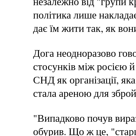
незалежно від "групи к
політика лише накладає
дає їм жити так, як вон
Дога неодноразово гов
стосунків між росією й
СНД як організації, яка
стала ареною для збро
"Випадково почув вира
обурив. Що ж це, "ста