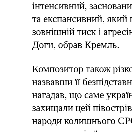
інтенсивний, заснований
та експансивний, який 
зовнішній тиск і агрес
Доги, обрав Кремль.
Композитор також різк
назвавши її безпідстав
нагадав, що саме украї
захищали цей півострів,
народи колишнього СРС