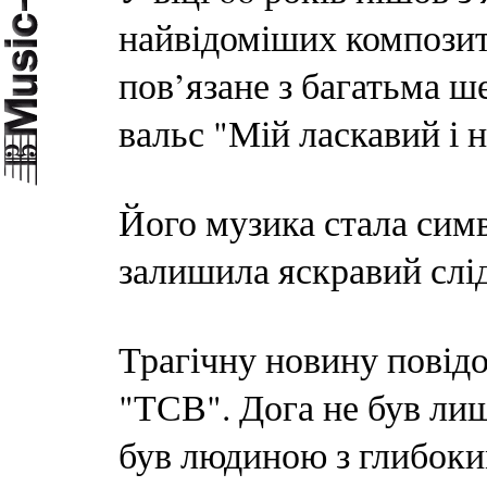
найвідоміших композит
пов’язане з багатьма ш
вальс "Мій ласкавий і н
Його музика стала сим
залишила яскравий слід
Трагічну новину повід
"ТСВ". Дога не був ли
був людиною з глибоки