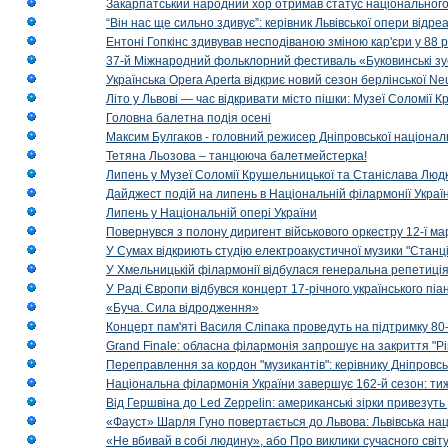
Закарпатський народний хор отримав статус національног
“Він нас ще сильно здивує”: керівник Львівської опери відр
Ентоні Гопкінс здивував несподіваною зміною кар'єри у 88 ро
37-й Міжнародний фольклорний фестиваль «Буковинські зус
Українська Opera Aperta відкриє новий сезон берлінської Ne
Літо у Львові — час відкривати місто пішки: Музеї Соломії
Головна балетна подія осені
Максим Булгаков - головний режисер Дніпровської націонал
Тетяна Льозова – танцююча балетмейстерка!
Липень у Музеї Соломії Крушельницької та Станіслава Людк
Дайджест подій на липень в Національній філармонії Украї
Липень у Національній опері України
Повернувся з полону диригент військового оркестру 12-ї ма
У Сумах відкриють студію електроакустичної музики "Станці
У Хмельницькій філармонії відбулася генеральна репетиці
У Раді Європи відбувся концерт 17-річного українського пі
«Буча. Сила відродження»
Концерт пам'яті Василя Сліпака проведуть на підтримку 80
Grand Finale: обласна філармонія запрошує на закриття "Р
Переправлення за кордон "музикантів": керівнику Дніпровсь
Національна філармонія України завершує 162-й сезон: ти
Від Гершвіна до Led Zeppelin: американські зірки привезуть
«Фауст» Шарля Гуно повертається до Львова: Львівська на
«Не вбивай в собі людину», або Про виклики сучасного світ