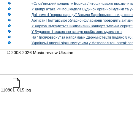
«Слов’янський концерт» Бориса Лятошинського прозвучить
У Дніпрі атака РФ пошкодила Будинок органної музики та у
Дні памяті "ворога народу" Василя Барвінського - видатного
Артисти Полтавської обласної філармонії проводять активно
У Харкові відбудеться інклюзивний концерт "Музика серця" 
У Будапешті скасовано виступ російського музиканта
На "Тисячовесну" за напрямами Держмистецтв подано 870 за
Українські оперні зірки виступили у Метрополітен-опері: с
© 2008-2026 Music-review Ukraine
110801_015.jpg