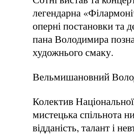
легендарна «Філармоні
оперні постановки та 
пана Володимира позна
художнього смаку.
Вельмишановний Воло
Колектив Національної 
мистецька спільнота н
відданість, талант і не