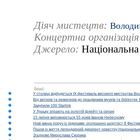
Діяч мистецтв:
Володи
Концертна організаці
Джерело:
Національна
Інші:
У столиці відбудеться IX фестиваль високого мистецтва Bouq
Від акторів та режисерів до працівників музеїв та бібліоте
Закупили 100 Starlink
У Луцьку зіграють на золотій флейті та органі
15 липня виповнюється 55 років Іванові Небесному
Нові імена поруч із лідерами: оголошено шортліст 8 Фест
Пішов із життя легендарний диригент оркестру Національн
Згадуємо Мирослава Скорика