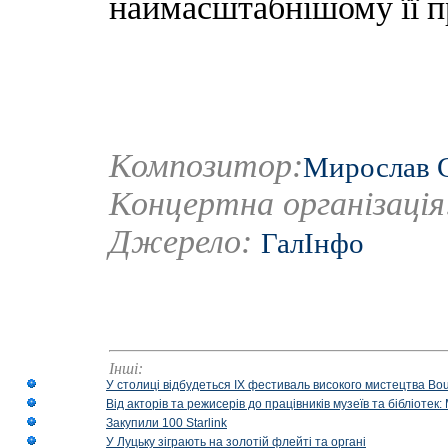
наймасштабнішому її п
Композитор:
Мирослав 
Концертна організаці
Джерело:
ГалIнфо
Інші:
У столиці відбудеться IX фестиваль високого мистецтва Bouq
Від акторів та режисерів до працівників музеїв та бібліоте
Закупили 100 Starlink
У Луцьку зіграють на золотій флейті та органі