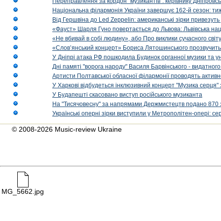
Переправлення за кордон "музикантів": керівнику Дніпровсь
Національна філармонія України завершує 162-й сезон: ти
Від Гершвіна до Led Zeppelin: американські зірки привезуть
«Фауст» Шарля Гуно повертається до Львова: Львівська на
«Не вбивай в собі людину», або Про виклики сучасного світ
«Слов’янський концерт» Бориса Лятошинського прозвучить
У Дніпрі атака РФ пошкодила Будинок органної музики та у
Дні памяті "ворога народу" Василя Барвінського - видатного
Артисти Полтавської обласної філармонії проводять активно
У Харкові відбудеться інклюзивний концерт "Музика серця" 
У Будапешті скасовано виступ російського музиканта
На "Тисячовесну" за напрямами Держмистецтв подано 870 за
Українські оперні зірки виступили у Метрополітен-опері: с
© 2008-2026 Music-review Ukraine
MG_5662.jpg