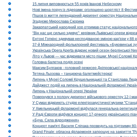
15 липня виповнюється 55 років Іванові Небесному
Нові імена поруч із лідерами: оголошено шортліст 8 Фест
Пішов із життя легендарний диригент оркестру Національн
Згадуємо Мирослава Скорика
Закарпатський народний хор отримав статус національног
“Він нас ще сильно здивує”: керівник Львівської опери відр
Ентоні Гопкінс здивував несподіваною зміною кар'єри у 88 ро
37-й Міжнародний фольклорний фестиваль «Буковинські зус
Українська Opera Aperta відкриє новий сезон берлінської Ne
Літо у Львові — час відкривати місто пішки: Музеї Соломії
Головна балетна подія осені
Максим Булгаков - головний режисер Дніпровської націонал
Тетяна Льозова – танцююча балетмейстерка!
Липень у Музеї Соломії Крушельницької та Станіслава Людк
Дайджест подій на липень в Національній філармонії Украї
Липень у Національній опері України
Повернувся з полону диригент військового оркестру 12-ї ма
У Сумах відкриють студію електроакустичної музики "Станці
У Хмельницькій філармонії відбулася генеральна репетиці
У Раді Європи відбувся концерт 17-річного українського пі
«Буча. Сила відродження»
Концерт пам'яті Василя Сліпака проведуть на підтримку 80
Grand Finale: обласна філармонія запрошує на закриття "Р