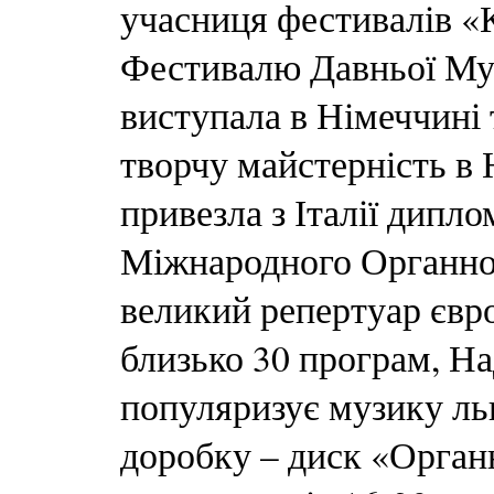
учасниця фестивалів «
Фестивалю Давньої Муз
виступала в Німеччин
творчу майстерність в Н
привезла з Італії дипл
Міжнародного Органног
великий репертуар євро
близько 30 програм, Н
популяризує музику льв
доробку – диск «Орган