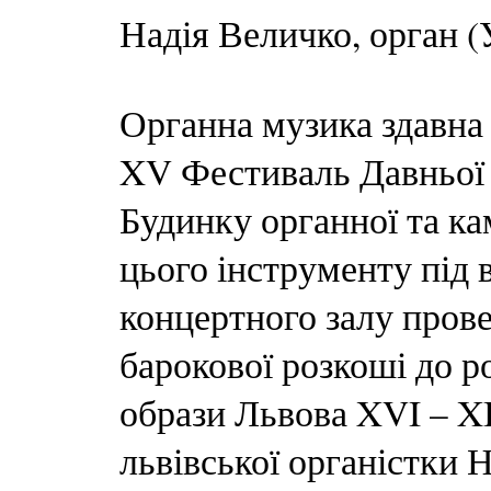
Надія Величко, орган (
Органна музика здавна 
XV Фестиваль Давньої 
Будинку органної та ка
цього інструменту під
концертного залу прове
барокової розкоші до р
образи Львова XVI – XI
львівської органістки 