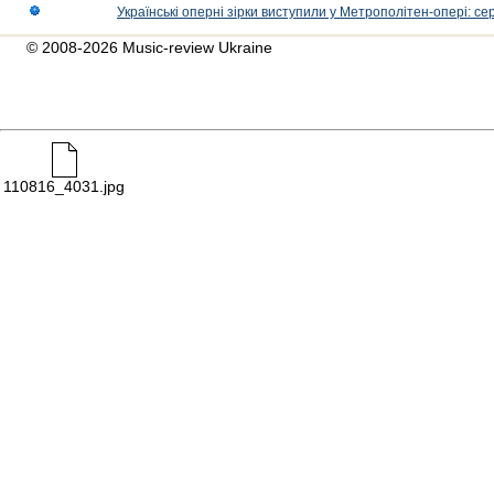
Українські оперні зірки виступили у Метрополітен-опері: с
© 2008-2026 Music-review Ukraine
110816_4031.jpg