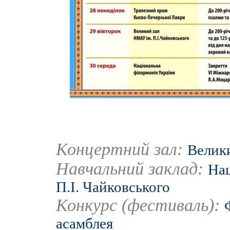
Концертний зал:
Велики
Навчальний заклад:
Нац
П.І. Чайковського
Конкурс (фестиваль):
асамблея