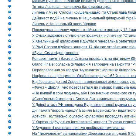
Максим Булгаков - головний режисер Дніпровської націонал
Тетяна Льозова – танцююча балетмейстерка!
Липень у Музеї Соломії Крушельницької та Станіслава Людк
Дайджест подій на липень в Національній філармонії Украї
Липень у Національній опері України
Повернувся з полону диригент військового оркестру 12-ї ма
У Сумах відкриють студію електроакустичної музики "Станці
У Хмельницькій філармонії відбулася генеральна репетиці
У Раді Європи відбувся концерт 17-річного українського пі
«Буча. Сила відродження»
Концерт пам'яті Василя Сліпака проведуть на підтримку 80
Grand Finale: обласна філармонія запрошує на закриття "Р
Переправлення за кордон "музикантів": керівнику Дніпровсь
Національна філармонія України завершує 162-й сезон: ти
Від Гершвіна до Led Zeppelin: американські зірки привезуть
«Фауст» Шарля Гуно повертається до Львова: Львівська на
«Не вбивай в собі людину», або Про виклики сучасного світ
«Слов’янський концерт» Бориса Лятошинського прозвучить
У Дніпрі атака РФ пошкодила Будинок органної музики та у
Дні памяті "ворога народу" Василя Барвінського - видатного
Артисти Полтавської обласної філармонії проводять активно
У Харкові відбудеться інклюзивний концерт "Музика серця" 
У Будапешті скасовано виступ російського музиканта
На "Тисячовесну" за напрямами Держмистецтв подано 870 за