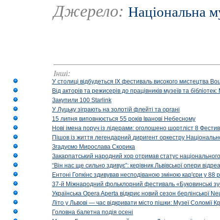
Джерело:
Національна м
Інші:
У столиці відбудеться IX фестиваль високого мистецтва Bouq
Від акторів та режисерів до працівників музеїв та бібліоте
Закупили 100 Starlink
У Луцьку зіграють на золотій флейті та органі
15 липня виповнюється 55 років Іванові Небесному
Нові імена поруч із лідерами: оголошено шортліст 8 Фест
Пішов із життя легендарний диригент оркестру Національн
Згадуємо Мирослава Скорика
Закарпатський народний хор отримав статус національног
“Він нас ще сильно здивує”: керівник Львівської опери відр
Ентоні Гопкінс здивував несподіваною зміною кар'єри у 88 ро
37-й Міжнародний фольклорний фестиваль «Буковинські зус
Українська Opera Aperta відкриє новий сезон берлінської Ne
Літо у Львові — час відкривати місто пішки: Музеї Соломії
Головна балетна подія осені