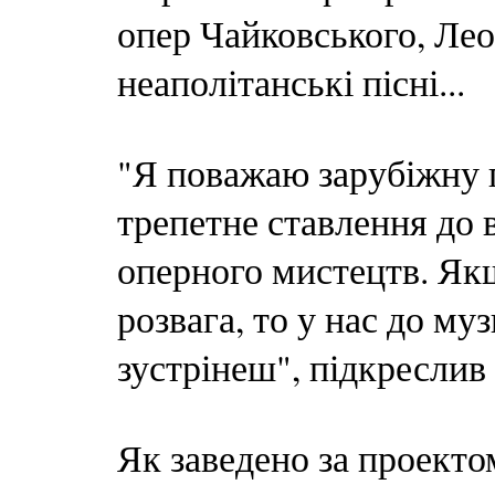
опер Чайковського, Лео
неаполітанські пісні...
"Я поважаю зарубіжну п
трепетне ставлення до
оперного мистецтв. Як
розвага, то у нас до му
зустрінеш", підкреслив
Як заведено за проекто