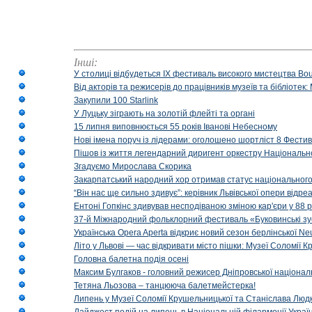
Інші:
У столиці відбудеться IX фестиваль високого мистецтва Bouq
Від акторів та режисерів до працівників музеїв та бібліоте
Закупили 100 Starlink
У Луцьку зіграють на золотій флейті та органі
15 липня виповнюється 55 років Іванові Небесному
Нові імена поруч із лідерами: оголошено шортліст 8 Фест
Пішов із життя легендарний диригент оркестру Національн
Згадуємо Мирослава Скорика
Закарпатський народний хор отримав статус національног
“Він нас ще сильно здивує”: керівник Львівської опери відр
Ентоні Гопкінс здивував несподіваною зміною кар'єри у 88 ро
37-й Міжнародний фольклорний фестиваль «Буковинські зус
Українська Opera Aperta відкриє новий сезон берлінської Ne
Літо у Львові — час відкривати місто пішки: Музеї Соломії
Головна балетна подія осені
Максим Булгаков - головний режисер Дніпровської націонал
Тетяна Льозова – танцююча балетмейстерка!
Липень у Музеї Соломії Крушельницької та Станіслава Людк