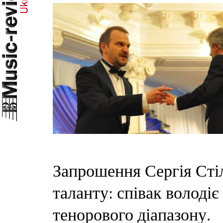
Запрошення Сергія Стіл
таланту: співак володі
тенорового діапазону.