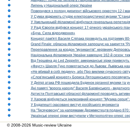
Дайджест подій на липень в Національній філармонії Украї
Липень у Національній опері України
Повернувся з полону диригент військового оркестру 12-ї ма
У Сумах відкриють студію електроакустичної музики "Станці
У Хмельницькій філармонії відбулася генеральна репетиці
У Раді Європи відбувся концерт 17-річного українського пі
«Буча. Сила відродження»
Концерт пам'яті Василя Сліпака проведуть на підтримку 80
Grand Finale: обласна філармонія запрошує на закриття "Р
Переправлення за кордон "музикантів": керівнику Дніпровсь
Національна філармонія України завершує 162-й сезон: ти
Від Гершвіна до Led Zeppelin: американські зірки привезуть
«Фауст» Шарля Гуно повертається до Львова: Львівська на
«Не вбивай в собі людину», або Про виклики сучасного світ
«Слов’янський концерт» Бориса Лятошинського прозвучить
У Дніпрі атака РФ пошкодила Будинок органної музики та у
Дні памяті "ворога народу" Василя Барвінського - видатного
Артисти Полтавської обласної філармонії проводять активно
У Харкові відбудеться інклюзивний концерт "Музика серця" 
У Будапешті скасовано виступ російського музиканта
На "Тисячовесну" за напрямами Держмистецтв подано 870 за
Українські оперні зірки виступили у Метрополітен-опері: с
© 2008-2026 Music-review Ukraine