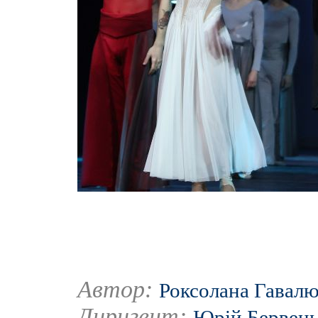
Автор:
Роксолана Гавал
Диригент:
Юрій Бервец