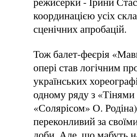
режисерки - Ірини Стас
координацією усіх скла
сценічних апробацій.
Тож балет-феєрія «Мавк
опері став логічним пр
українських хореографі
одному ряду з «Тінями 
«Солярісом» О. Родіна)
переконливий за своїми
доби. Але, що мабуть 