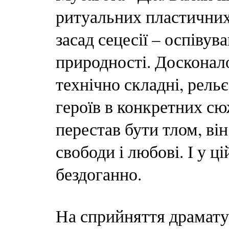
ритуальних пластичних 
засад сецесії – оспівува
природності. Досконало
технічно складні, рель
героїв в конкретних сю
перестав бути тлом, він
свободи і любові. І у ц
бездоганно.
На сприйняття драматур