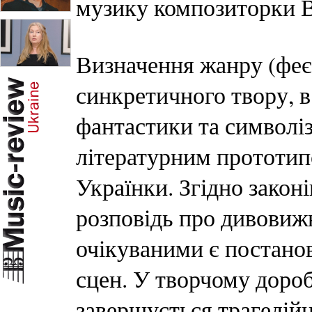
музику композиторки В
Визначення жанру (феє
синкретичного твору, 
фантастики та символіз
літературним прототип
Українки. Згідно закон
розповідь про дивовижну
очікуваними є постанов
сцен. У творчому доро
завершується трагедій