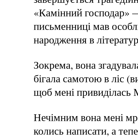
«Камінний господар» —
письменниці мав особли
народження в літератур
Зокрема, вона згадувал
бігала самотою в ліс (в
щоб мені привиділась М
Нечімним вона мені мріл
колись написати, а те