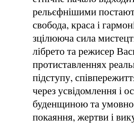
рельєфнішими постають 
свобода, краса і гармо
зцілююча сила мистецтв
лібрето та режисер Ва
протиставленнях реальн
підступу, співпережитт
через усвідомлення і ос
буденщиною та умовнос
покаяння, жертви і вик