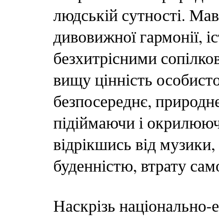
людській сутності. Мавк
дивовижної гармонії, і
безхитрісними сопілко
вищу цінність особисто
безпосереднє, природне,
підіймаючи і окрилюю
відрікшись від музики,
буденністю, втрату сам
Наскрізь національно-