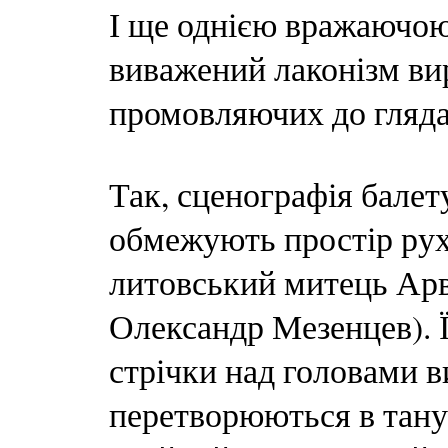
І ще однією вражаючою
виважений лаконізм вир
промовляючих до глядач
Так, сценографія балету
обмежують простір рух
литовський митець Арві
Олександр Мезенцев). Ї
стрічки над головами ви
перетворюються в тану