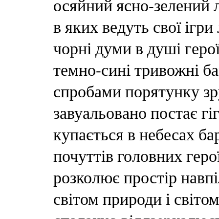
осяйний ясно-зелений л
в яких ведуть свої ігри
чорні думи в душі герої
темно-сині тривожні ба
спробами порятунку з
завуальовано постає гіг
купається в небесах ба
почуттів головних геро
розколює простір навпі
світом природи і світо