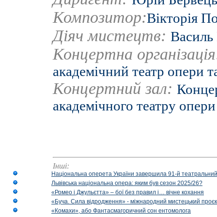
Композитор:
Вікторія П
Діяч мистецтв:
Василь
Концертна організаці
академічний театр опери т
Концертний зал:
Концер
академічного театру опери
Інші:
Національна оперета України завершила 91-й театральний
Львівська національна опера: яким був сезон 2025/26?
«Ромео і Джульєтта» – бої без правил і… вічне кохання
«Буча. Сила відродження» - міжнародний мистецький проєк
«Комахи», або Фантасмагоричний сон ентомолога