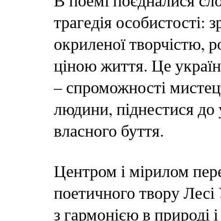
В поемі поєдналися сло
трагедія особистості: з
окриленої творчістю, р
ціною життя. Це україн
– спроможності мистец
людини, піднестися до
власного буття.
Центром і мірилом пер
поетичного твору Лесі У
з гармонією в природі 