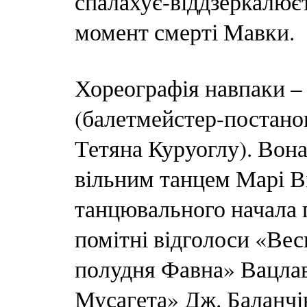
спалахує-віддзеркалює
момент смерті Мавки.
Хореографія навпаки –
(балетмейстер-постан
Тетяна Куруоглу). Вона
вільним танцем Марі В
танцювального начала п
помітні відголоси «Ве
полудня Фавна» Вацла
Мусагета» Дж. Баланчін