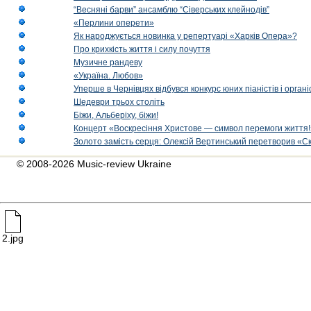
“Весняні барви” ансамблю “Сіверських клейнодів”
«Перлини оперети»
Як народжується новинка у репертуарі «Харків Опера»?
Про крихкість життя і силу почуття
Музичне рандеву
«Україна. Любов»
Уперше в Чернівцях відбувся конкурс юних піаністів і орг
Шедеври трьох століть
Біжи, Альберіху, біжи!
Концерт «Воскресіння Христове — символ перемоги життя!
Золото замість серця: Олексій Вертинський перетворив «С
© 2008-2026 Music-review Ukraine
2.jpg