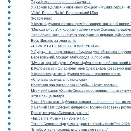
Тріумфальне повернення «Фауста»
У Харкові відбувся інклюзивний концерт «Музика серця»: 400
"Altio": Береer Ratio": Березовський і Бах
Зустріч епох
У Києві відбулася світова прем'єра концертної версії опери
"Мелодії юності": у Кропивницькому музеї Осмьоркіна відб
Твір Бориса Лятошинського прозвучить у підбірці найкраси
Весь Шекспір за один вечір
«СТРАТИТИ НЕ МОЖНА ПОМИЛУВАТИ»
У Луцьку – концерт класичної музики для військових і вруче
Березовський, Моцарт, Майборода, Хілобокова
"Музика, що об'єднує: в Одесі відбувся яскравий святковий
В Коломийській філармонії імені Олександра Козаренка відб
У Кропивницькому відбулося музичне травневе свято
«Спочатку музика, а потім слова»
Враження про постановки «Сувій» і «Точка травми»
Музичний салон «Харків Опера» перетворився на музичну мап
Хіти Франца Легара
У місті Миколаєві відбулося яскраве завершення фестивал
У Великій залі Одеської філармонії музичний травень розп
Браво, митцям «Єлисавет-ретро»!
«Inside the Music» та «Bolero I.R.»
Тетяна Бережна відвідала відкриття KharkivMusicFest-2026 
“В тобі, о пісне чарівна, душі людської таїна…”