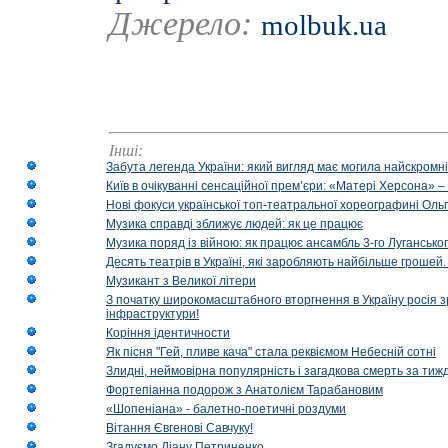
Джерело:
molbuk.ua
Інші:
Забута легенда України: який вигляд має могила найскромніш
Київ в очікуванні сенсаційної прем’єри: «Матері Херсона» 
Нові фокуси української топ-театральної хореографині Оль
Музика справді зближує людей: як це працює
Музика поряд із війною: як працює ансамбль 3-го Лугансько
Десять театрів в Україні, які заробляють найбільше гроше
Музикант з Великої літери
З початку широкомасштабного вторгнення в Україну росія з
інфраструктури!
Коріння ідентичности
Як пісня "Гей, пливе кача" стала реквіємом Небесній сотні
Злидні, неймовірна популярність і загадкова смерть за тиж
Фортепіанна подорож з Анатолієм Тарабановим
«Шопеніана» - балетно-поетичні роздуми
Вітання Євгенові Савчуку!
Згадуємо Діану Петриненко