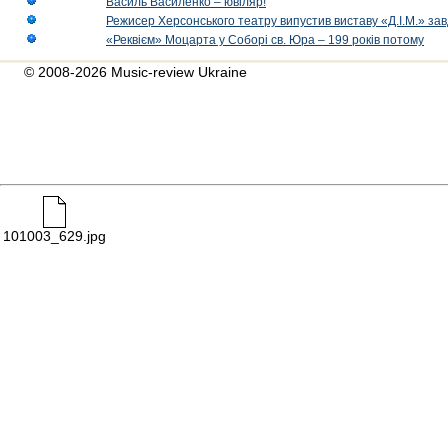
Василь Василенко – ювіляр!
Режисер Херсонського театру випустив виставу «Д.І.М.» за
«Реквієм» Моцарта у Соборі св. Юра – 199 років потому
© 2008-2026 Music-review Ukraine
101003_629.jpg