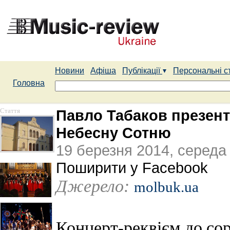
Новини
Афіша
Публікації
Персональні с
Головна
Стаття
Павло Табаков презент
Небесну Сотню
19 березня 2014, середа
Поширити у Facebook
Джерело:
molbuk.ua
Концерт-реквієм до сор