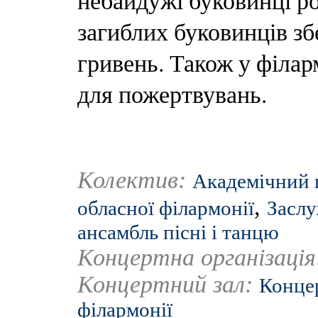
небайдужі буковинці ро
загиблих буковинців зб
гривень. Також у філар
для пожертвувань.
Колектив:
Академічний 
,
обласної філармонії
Заслу
ансамбль пісні і танцю
Концертна організаці
Концертний зал:
Концер
філармонії