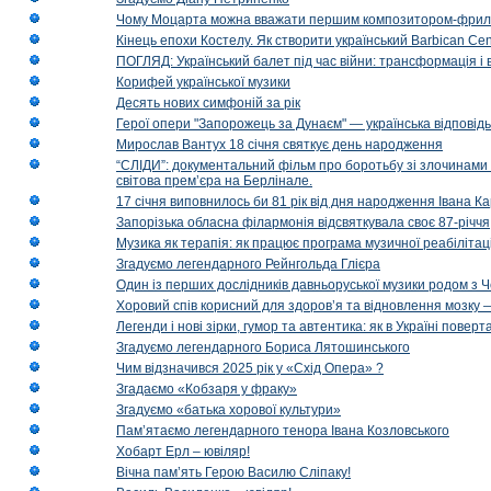
Чому Моцарта можна вважати першим композитором-фри
Кінець епохи Костелу. Як створити український Barbican Cen
ПОГЛЯД: Український балет під час війни: трансформація і 
Корифей української музики
Десять нових симфоній за рік
Герої опери "Запорожець за Дунаєм" — українська відповід
Мирослав Вантух 18 січня святкує день народження
“СЛІДИ”: документальний фільм про боротьбу зі злочинами 
світова прем’єра на Берлінале.
17 січня виповнилось би 81 рік від дня народження Івана К
Запорізька обласна філармонія відсвяткувала своє 87-річчя
Музика як терапія: як працює програма музичної реабілітаці
Згадуємо легендарного Рейнгольда Глієра
Один із перших дослідників давньоруської музики родом з 
Хоровий спів корисний для здоров’я та відновлення мозку
Легенди і нові зірки, гумор та автентика: як в Україні пове
Згадуємо легендарного Бориса Лятошинського
Чим відзначився 2025 рік у «Схід Опера» ?
Згадаємо «Кобзаря у фраку»
Згадуємо «батька хорової культури»
Пам’ятаємо легендарного тенора Івана Козловського
Хобарт Ерл – ювіляр!
Вічна пам’ять Герою Василю Сліпаку!