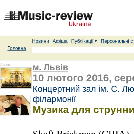
Новини
Афіша
Публікації
Персональні с
Головна
Анонс
м. Львів
10 лютого 2016, сер
Концертний зал ім. С. Лю
філармонії
Музика для струнн
Skoft Brickman (CША)