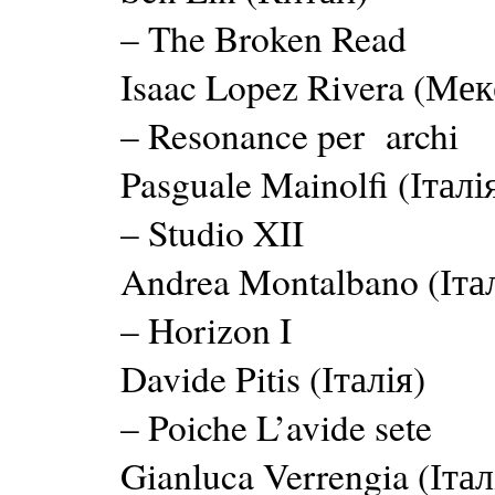
– The Broken Read
Isaac Lopez Rivera (Мек
– Resonance per archi
Pasguale Mainolfi (Італі
– Studio XII
Andrea Montalbano (Італ
– Horizon I
Davide Pitis (Італія)
– Poiche L’avide sete
Gianluca Verrengia (Італ