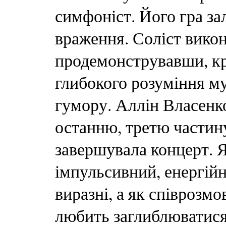
симфоніст. Його гра з
враження. Соліст викон
продемонструвавши, кр
глибокого розуміння му
гумору. Аллін Власенк
останню, третю частину
завершувала концерт. 
імпульсивний, енергійн
виразні, а як співрозмо
любить заглиблюватися 