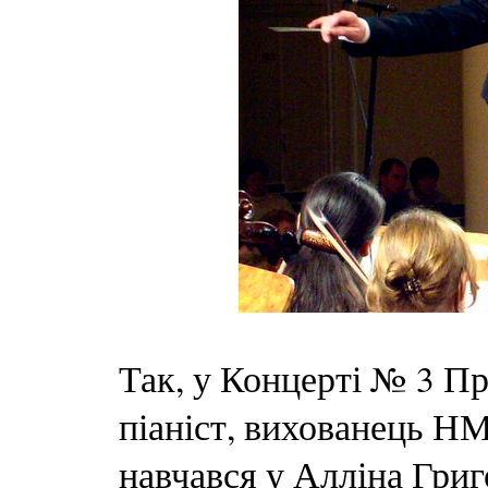
Так, у Концерті № 3 П
піаніст, вихованець Н
навчався у Алліна Григ