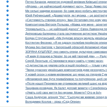
Петро Качанов, директор-художній керівник Київської опери
«Музика – це найчесніший документ часу»: Тарас Демко про х
Ми сильні завдяки коханню, бо саме воно робить мистецтво
Юрій Рибчинський: «Драматургія, як і музика, – це архітект
«Системність створює епоху»: Іван Остапович про нову укра
Композиторка Вікторія Польова: «Мавка для мене - архетип м
“Нормальність — це найгірший діагноз”: Євген Лавренчук пр
Дніпровська балерина стала заслуженою артисткою Україн
Богдан Струтинський: «Ми будуємо власну модель українсь
Костянтин Фесенко: «Я не одразу полюбив професію опер
Музика без бар'єрів: у Запорізькій обласній філармонії дбаю
ЗОРЯНА КУШПЛЕР: про смерть опери, культурне самозванст
«Я живу й працюю в Україні, бо це мій творчий дім», — Раду
Сергій Леонтьєв: «Створювати красу навіть у темні часи»
«З дитинства не уявляв себе в іншій професії — тільки у му
"Твори сучасних українських композиторів дуже резонують і
У новий сезон з новим керівником: що чекає на глядачів Сум
«Філармонія має бути привабливою та популярною, щоб сю
«Після нашої Перемоги ми отримаємо великий шанс на від
Танцівник-розвідник. Як балет допоміг вижити у Серебрянсь
«Уявіть собі своє життя без музики. Можете? Ото ж бо!»
Саша Андрусик, агенція "Ухо": "Сьогодні ми живемо серед р
Володимир Козлов – зірка «Схід-Опери»