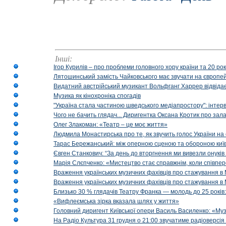
Інші:
Ігор Курилів – про проблеми головного хору країни та 20 ро
Лятошинський замість Чайковського має звучати на європейс
Видатний австрійський музикант Вольфганг Харрер відвідає
Музика як кінохроніка спогадів
"Україна стала частиною шведського медіапростору": інтерв
Чого не бачить глядач... Диригентка Оксана Кротик про зал
Олег Злакоман: «Театр – це моє життя»
Людмила Монастирська про те, як звучить голос України на 
Тарас Бережанський: між оперною сценою та обороною київ
Євген Станкович: “За день до вторгнення ми вивезли онуків
Марія Слєпченко: «Мистецтво стає справжнім, коли співпе
Враження українських музичних фахівців про стажування в 
Враження українських музичних фахівців про стажування в
Близько 30 % глядачів Театру Франка — молодь до 25 років
«Вифлеємська зірка вказала шлях у життя»
Головний диригент Київської опери Василь Василенко: «Муз
На Радіо Культура 31 грудня о 21:00 звучатиме радіоверсія 