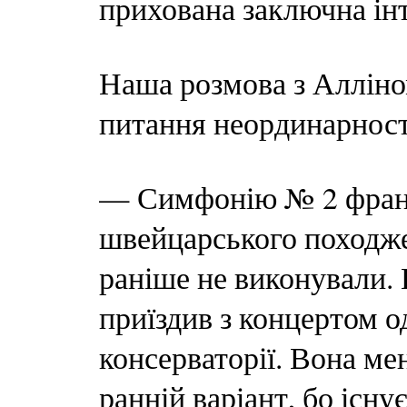
прихована заключна інт
Наша розмова з Алліно
питання неординарності
— Симфонію № 2 франц
швейцарського походж
раніше не виконували. 
приїздив з концертом о
консерваторії. Вона ме
ранній варіант, бо існу