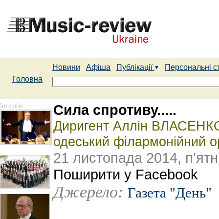
Новини
Афіша
Публікації
Персональні с
Головна
Інтерв'ю
Сила спротиву.....
Диригент Аллін ВЛАСЕНКО
одеський філармонійний ор
21 листопада 2014, п'ят
Поширити у Facebook
Джерело:
Газета "День"