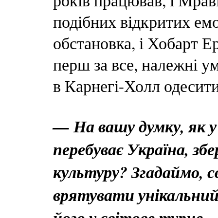
років працював, і Мра
подібних відкритих емо
обстановка, і Хобарт 
перш за все, належні у
в Карнегі-Холл одесити
— На вашу думку, як у
перебуває Україна, з
культуру? Згадаймо, 
врятувати унікальний
його у світове турне...