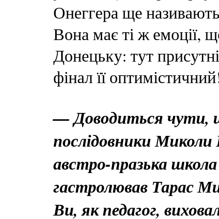
Онеггера ще називают
Вона має ті ж емоції, 
Донецьку: тут присутні 
фінал її оптимістичний
— Доводиться чути, щ
послідовники Микол
австро-празька школа
гастролював Тарас Ми
Ви, як педагог, вихов