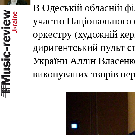
В Одеській обласній фі
участю Національного 
оркестру (художній кері
диригентський пульт с
України Аллін Власенко
виконуваних творів пе