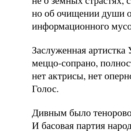
не о земных страстях, 
но об очищении души от
информационного мусо
Заслуженная артистка 
меццо-сопрано, полнос
нет актрисы, нет оперн
Голос.
Дивным было тенорово
И басовая партия наро