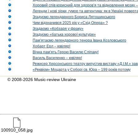
Хоровий спів корисний для здоров’я та відновлення мозку
Легенди і нові зірки, гумор та автентика: як в Україні пове
Згадуємо легендарного Бориса Лятошинського
Чим відзначився 2025 рік у «Схід Опера» ?
Згадаємо «Кобзаря у фраку»
Згадуємо «батька хорової культури»
Пам’ятаємо легендарного тенора Івана Козловського
Хобарт Ерл – ювіляр!
Вічна пам’ять Герою Василю Сліпаку!
Василь Василенко – ювіляр!
Режисер Херсонського театру випустив виставу «Д.І.М.» за
«Реквієм» Моцарта у Соборі св. Юра – 199 років потому
© 2008-2026 Music-review Ukraine
100910_058.jpg