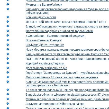
Десять театрів в Україні, які заробляють найбільше гроше
Музикант з Великої літери
З початку широкомасштабного вторгнення в Україну росія з
інфраструктури!
Коріння ідентичности
Як пісня "Гей, пливе кача" стала реквіємом Небесній сотні
Злидні, неймовірна популярність і загадкова смерть за тиж
Фортепіанна подорож з Анатолієм Тарабановим
«Шопеніана» - балетно-поетичні роздуми
Вітання Євгенові Савчуку!
Згадуємо Діану Петриненко
Чому Моцарта можна вважати першим композитором-фри
Кінець епохи Костелу. Як створити український Barbican Cen
ПОГЛЯД: Український балет під час війни: трансформація і 
Корифей української музики
Десять нових симфоній за рік
Герої опери "Запорожець за Дунаєм" — українська відповід
Мирослав Вантух 18 січня святкує день народження
“СЛІДИ”: документальний фільм про боротьбу зі злочинами 
світова прем’єра на Берлінале.
17 січня виповнилось би 81 рік від дня народження Івана К
Запорізька обласна філармонія відсвяткувала своє 87-річчя
Музика як терапія: як працює програма музичної реабілітаці
Згадуємо легендарного Рейнгольда Глієра
Один із перших дослідників давньоруської музики родом з 