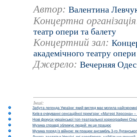
Автор:
Валентина Левчу
Концертна організаці
театр опери та балету
Концертний зал:
Конце
академічного театру опери
Джерело:
Вечерняя Одес
Інші:
Забута легенда України: який вигляд має могила найскромніш
Київ в очікуванні сенсаційної прем’єри: «Матері Херсона» 
Нові фокуси української топ-театральної хореографині Оль
Музика справді зближує людей: як це працює
Музика поряд із війною: як працює ансамбль 3-го Лугансько