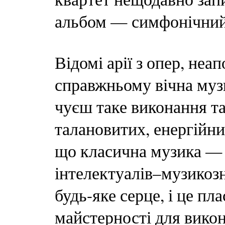
альбом — симфонічний 
Відомі арії з опер, неа
справжньому вічна музи
чуєш таке виконання та
талановитих, енергійни
що класична музика — ц
інтелектуалів–музикозн
будь-яке серце, і це пл
майстерності для викон