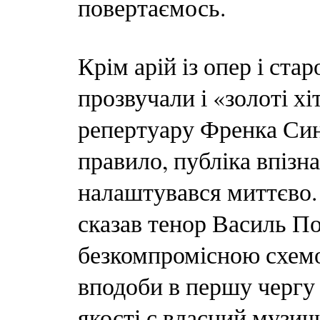
повертаємось.
Крім арій із опер і ста
прозвучали і «золоті хі
репертуару Френка Син
правило, публіка впізна
налаштувався миттєво. 
сказав тенор Василь По
безкомпромісною схемо
вподоби в першу чергу
якості є власний музичн