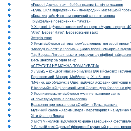
«Ромео і Джульєтта» – бої без правил і… вічне кохання
«Буча. Сила відродження» - міжнародний мистецький проєк
«Комахи», або Фантасмагоричний сон ентомолога
Тріумфальне повернення «Фауста»
У Харкові відбувся інклюзивний концерт «Музика серця»: 400
"Altio": Береer Ratio": Березовський і Бах
Зустріч епох
У Києві відбулася світова прем'єра концертної версії опери
"Мелодії юності": у Кропивницькому музеї Осмьоркіна відб
Твір Бориса Лятошинського прозвучить у підбірці найкраси
Весь Шекспір за один вечір
«СТРАТИТИ НЕ МОЖНА ПОМИЛУВАТИ»
У Луцьку – концерт класичної музики для військових і вруче
Березовський, Моцарт, Майборода, Хілобокова
"Музика, що об'єднує: в Одесі відбувся яскравий святковий
В Коломийській філармонії імені Олександра Козаренка відб
У Кропивницькому відбулося музичне травневе свято
«Спочатку музика, а потім слова»
Враження про постановки «Сувій» і «Точка травми»
Музичний салон «Харків Опера» перетворився на музичну мап
Хіти Франца Легара
У місті Миколаєві відбулося яскраве завершення фестивал
У Великій залі Одеської філармонії музичний травень розп