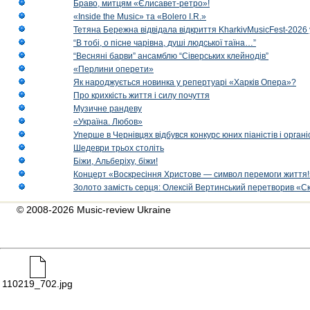
Браво, митцям «Єлисавет-ретро»!
«Inside the Music» та «Bolero I.R.»
Тетяна Бережна відвідала відкриття KharkivMusicFest-2026 
“В тобі, о пісне чарівна, душі людської таїна…”
“Весняні барви” ансамблю “Сіверських клейнодів”
«Перлини оперети»
Як народжується новинка у репертуарі «Харків Опера»?
Про крихкість життя і силу почуття
Музичне рандеву
«Україна. Любов»
Уперше в Чернівцях відбувся конкурс юних піаністів і орг
Шедеври трьох століть
Біжи, Альберіху, біжи!
Концерт «Воскресіння Христове — символ перемоги життя!
Золото замість серця: Олексій Вертинський перетворив «С
© 2008-2026 Music-review Ukraine
110219_702.jpg