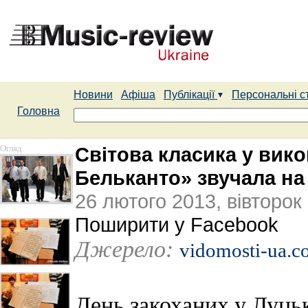
Новини
Афіша
Публікації
Персональні с
Головна
Огляд
Світова класика у вико
Бельканто» звучала на
26 лютого 2013, вівторок
Поширити у Facebook
Джерело:
vidomosti-ua.
День закоханих у Луць