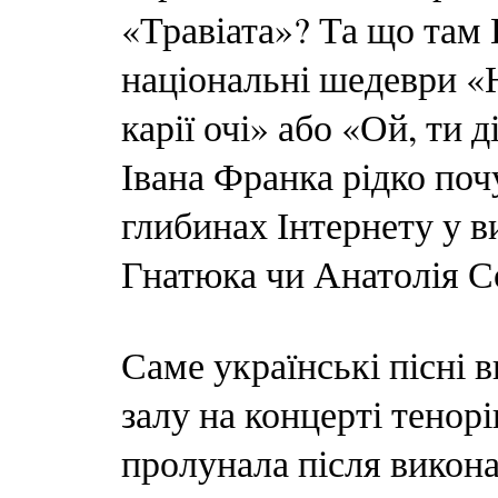
«Травіата»? Та що там
національні шедеври «Н
карії очі» або «Ой, ти д
Івана Франка рідко поч
глибинах Інтернету у в
Гнатюка чи Анатолія С
Саме українські пісні
залу на концерті тенор
пролунала після викон