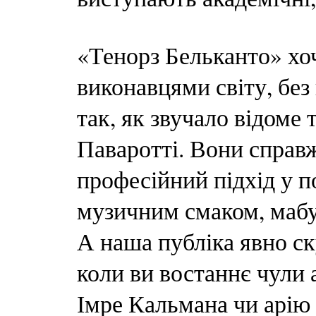
«Тенорз Бельканто» хо
виконавцями світу, без
так, як звучало відоме
Паваротті. Вони справж
професійний підхід у 
музичним смаком, мабу
А наша публіка явно ск
коли ви востаннє чули а
Імре Кальмана чи арію