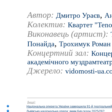
Автор:
,
Дмитро Ураєв
Ан
Колектив:
Квартет "Ten
Виконавець (артист):
,
Понайда
Трохимук Роман
Концертний зал:
Конце
академічного муздрамтеатр
Джерело:
vidomosti-ua.
Інші:
Національна оперета України завершила 91-й театральний
Львівська національна опера: яким був сезон 2025/26?