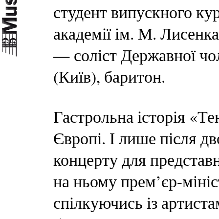
студент випускного ку
академії ім. М. Лисенк
— соліст Державної чол
(Київ), баритон.
Гастрольна історія «Те
Європі. І лише після дв
концерту для представн
на ньому прем’єр-міні
спілкуючись із артистам