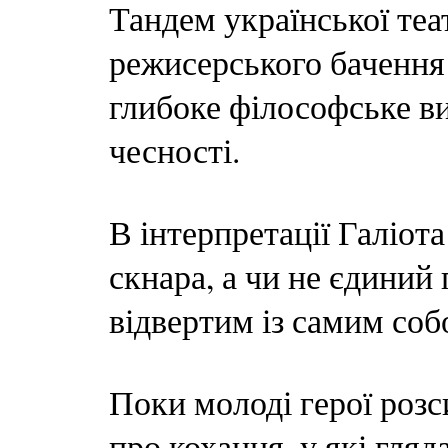
Тандем української теа
режисерського бачення
глибоке філософське в
чесності.
В інтерпретації Галіот
скнара, а чи не єдиний
відвертим із самим соб
Поки молоді герої розс
про кохання, у які гляд