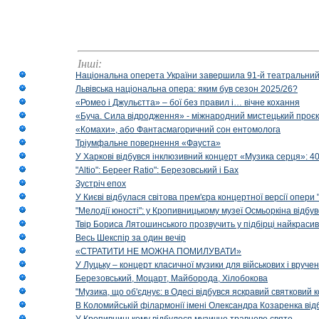
Інші:
Національна оперета України завершила 91-й театральний
Львівська національна опера: яким був сезон 2025/26?
«Ромео і Джульєтта» – бої без правил і… вічне кохання
«Буча. Сила відродження» - міжнародний мистецький проєк
«Комахи», або Фантасмагоричний сон ентомолога
Тріумфальне повернення «Фауста»
У Харкові відбувся інклюзивний концерт «Музика серця»: 400
"Altio": Береer Ratio": Березовський і Бах
Зустріч епох
У Києві відбулася світова прем'єра концертної версії опери
"Мелодії юності": у Кропивницькому музеї Осмьоркіна відб
Твір Бориса Лятошинського прозвучить у підбірці найкраси
Весь Шекспір за один вечір
«СТРАТИТИ НЕ МОЖНА ПОМИЛУВАТИ»
У Луцьку – концерт класичної музики для військових і вруче
Березовський, Моцарт, Майборода, Хілобокова
"Музика, що об'єднує: в Одесі відбувся яскравий святковий
В Коломийській філармонії імені Олександра Козаренка відб