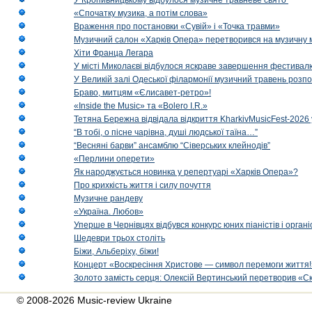
У Кропивницькому відбулося музичне травневе свято
«Спочатку музика, а потім слова»
Враження про постановки «Сувій» і «Точка травми»
Музичний салон «Харків Опера» перетворився на музичну мап
Хіти Франца Легара
У місті Миколаєві відбулося яскраве завершення фестивал
У Великій залі Одеської філармонії музичний травень розп
Браво, митцям «Єлисавет-ретро»!
«Inside the Music» та «Bolero I.R.»
Тетяна Бережна відвідала відкриття KharkivMusicFest-2026 
“В тобі, о пісне чарівна, душі людської таїна…”
“Весняні барви” ансамблю “Сіверських клейнодів”
«Перлини оперети»
Як народжується новинка у репертуарі «Харків Опера»?
Про крихкість життя і силу почуття
Музичне рандеву
«Україна. Любов»
Уперше в Чернівцях відбувся конкурс юних піаністів і орг
Шедеври трьох століть
Біжи, Альберіху, біжи!
Концерт «Воскресіння Христове — символ перемоги життя!
Золото замість серця: Олексій Вертинський перетворив «С
© 2008-2026 Music-review Ukraine