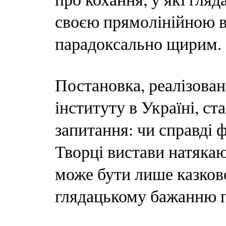
своєю прямолінійною в
парадоксально щирим.
Постановка, реалізова
інституту в Україні, с
запитання: чи справді ф
Творці вистави натякаю
може бути лише казков
глядацькому бажанню п