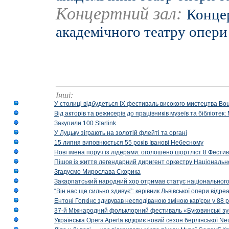
Концертний зал:
Концер
академічного театру опери
Інші:
У столиці відбудеться IX фестиваль високого мистецтва Bouq
Від акторів та режисерів до працівників музеїв та бібліоте
Закупили 100 Starlink
У Луцьку зіграють на золотій флейті та органі
15 липня виповнюється 55 років Іванові Небесному
Нові імена поруч із лідерами: оголошено шортліст 8 Фест
Пішов із життя легендарний диригент оркестру Національн
Згадуємо Мирослава Скорика
Закарпатський народний хор отримав статус національног
“Він нас ще сильно здивує”: керівник Львівської опери відр
Ентоні Гопкінс здивував несподіваною зміною кар'єри у 88 ро
37-й Міжнародний фольклорний фестиваль «Буковинські зус
Українська Opera Aperta відкриє новий сезон берлінської Ne