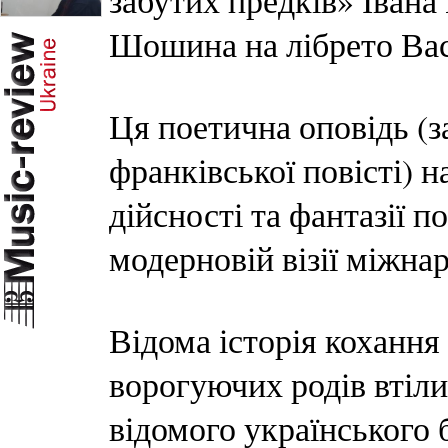
забутих предків» Івана
Шошина на лібрето Ва
Ця поетична оповідь (
франківської повісті) н
дійсності та фантазії п
модерновій візії міжна
Відома історія кохання 
ворогуючих родів втіли
відомого українського