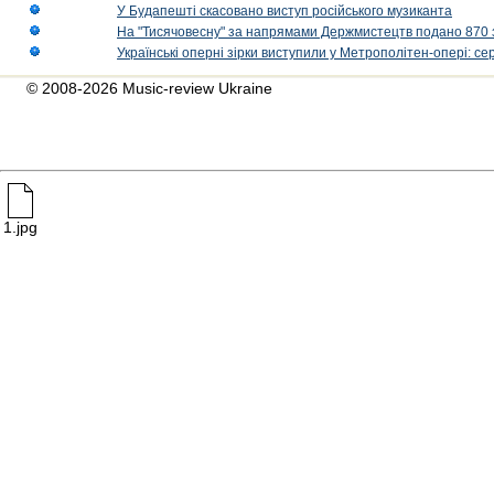
У Будапешті скасовано виступ російського музиканта
На "Тисячовесну" за напрямами Держмистецтв подано 870 за
Українські оперні зірки виступили у Метрополітен-опері: с
© 2008-2026 Music-review Ukraine
1.jpg