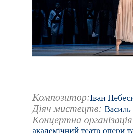
Композитор:
Іван Небес
Діяч мистецтв:
Василь
Концертна організаці
академічний театр опери т