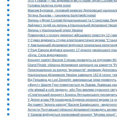
Літо у Львові — час відкривати місто пішки: Музеї Соломії
Головна балетна подія осені
Максим Булгаков - головний режисер Дніпровської націонал
Тетяна Льозова – танцююча балетмейстерка!
Липень у Музеї Соломії Крушельницької та Станіслава Людк
Дайджест подій на липень в Національній філармонії Украї
Липень у Національній опері України
Повернувся з полону диригент військового оркестру 12-ї ма
У Сумах відкриють студію електроакустичної музики "Станці
У Хмельницькій філармонії відбулася генеральна репетиці
У Раді Європи відбувся концерт 17-річного українського пі
«Буча. Сила відродження»
Концерт пам'яті Василя Сліпака проведуть на підтримку 80
Grand Finale: обласна філармонія запрошує на закриття "Р
Переправлення за кордон "музикантів": керівнику Дніпровсь
Національна філармонія України завершує 162-й сезон: ти
Від Гершвіна до Led Zeppelin: американські зірки привезуть
«Фауст» Шарля Гуно повертається до Львова: Львівська на
«Не вбивай в собі людину», або Про виклики сучасного світ
«Слов’янський концерт» Бориса Лятошинського прозвучить
У Дніпрі атака РФ пошкодила Будинок органної музики та у
Дні памяті "ворога народу" Василя Барвінського - видатного
Артисти Полтавської обласної філармонії проводять активно
У Харкові відбудеться інклюзивний концерт "Музика серця" 