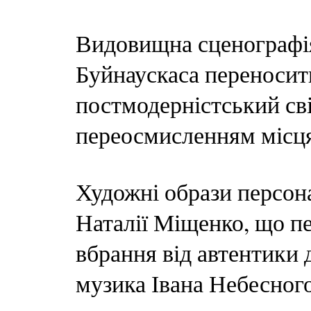
Видовищна сценографія
Буйнаускаса переносить
постмодерністський св
переосмисленням місця
Художні образи персон
Наталії Міщенко, що п
вбрання від автентики 
музика Івана Небесного