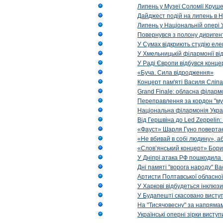
Липень у Музеї Соломії Круше
Дайджест подій на липень в Н
Липень у Національній опері 
Повернувся з полону диригент 
У Сумах відкриють студію еле
У Хмельницькій філармонії в
У Раді Європи відбувся концер
«Буча. Сила відродження»
Концерт пам'яті Василя Сліпа
Grand Finale: обласна філарм
Переправлення за кордон "муз
Національна філармонія Украї
Від Гершвіна до Led Zeppelin:
«Фауст» Шарля Гуно повертає
«Не вбивай в собі людину», аб
«Слов’янський концерт» Бори
У Дніпрі атака РФ пошкодила 
Дні памяті "ворога народу" Ва
Артисти Полтавської обласної
У Харкові відбудеться інклюз
У Будапешті скасовано виступ
На "Тисячовесну" за напрямам
Українські оперні зірки вист