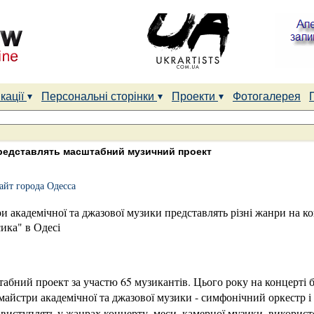
кації
Персональні сторінки
Проекти
Фотогалерея
представлять масштабний музичний проект
йт города Одесса
ри академічної та джазової музики представлять різні жанри на ко
ка" в Одесі
табний проект за участю 65 музикантів. Цього року на концерті
майстри академічної та джазової музики - симфонічний оркестр і б
- виступлять у жанрах концерту, меси, камерної музики, викорис