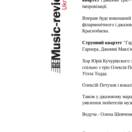
імпровізації.
Вперше буде виконаний
філармонічного і джазов
Краснобаєва.
Струнний квартет
"Гар
Гарнера, Джиммі Макх'ю
Хор Юрія Кучурівского 
спільно з тріо Олексія 
Уілла Тодда.
Олексій Петухов і вока
Також у джазовому мараф
уявлення любителів музи
Ведуча - Олена Шевченк