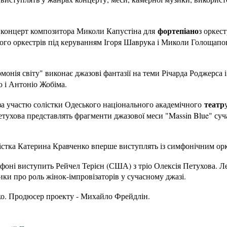
фортепіано
 концерт композитора Миколи Капустіна для
з оркес
ого оркестрів під керуванням Ігоря Шаврука і Миколи Голощапов
монія світу" виконає джазові фантазії на теми Річарда Роджерса
 і Антоніо Жобіма.
театр
за участю солістки Одеського національного академічного
Петухова представлять фрагменти джазової меси "Massin Blue" суч
лістка Катерина Кравченко вперше виступлять із симфонічним ор
оні виступить Рейчел Терієн (США) з тріо Олексія Петухова. Лед
ки про роль жінок-імпровізаторів у сучасному джазі.
о. Продюсер проекту - Михайло Фрейдлін.