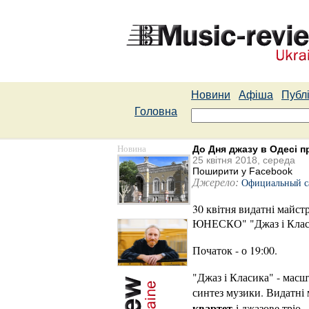
Новини
Афіша
Публі
Головна
Новина
До Дня джазу в Одесі 
25 квітня 2018, середа
Поширити у Facebook
Джерело:
Официальный са
30 квітня видатні майст
ЮНЕСКО" "Джаз і Класи
Початок - о 19:00.
"Джаз і Класика" - масш
синтез музики. Видатні 
квартет
і джазове тріо 