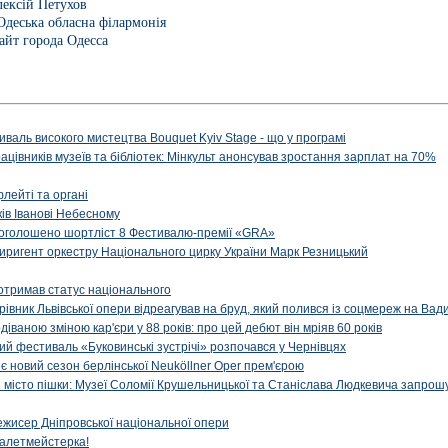
ексій Петухов
Одеська обласна філармонія
йт города Одесса
иваль високого мистецтва Bouquet Kyiv Stage - що у програмі
рацівників музеїв та бібліотек: Мінкульт анонсував зростання зарплат на 70%
флейті та органі
ів Іванові Небесному
: оголошено шортліст 8 Фестивалю-премії «GRA»
иригент оркестру Національного цирку України Марк Резницький
отримав статус національного
ерівник Львівської опери відреагував на бруд, який полився із соцмереж на Ва
діваною зміною кар'єри у 88 років: про цей дебют він мріяв 60 років
й фестиваль «Буковинські зустрічі» розпочався у Чернівцях
иє новий сезон берлінської Neuköllner Oper прем'єрою
ти місто пішки: Музеї Соломії Крушельницької та Станіслава Людкевича запрошу
ежисер Дніпровської національної опери
алетмейстерка!