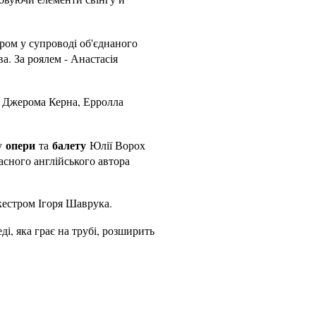
тром у супроводі об'єднаного
а. За роялем - Анастасія
 і Джерома Керна, Ерролла
опери
балету
у
та
Юлії Ворох
асного англійського автора
кестром Ігоря Шаврука.
і, яка грає на трубі, розширить