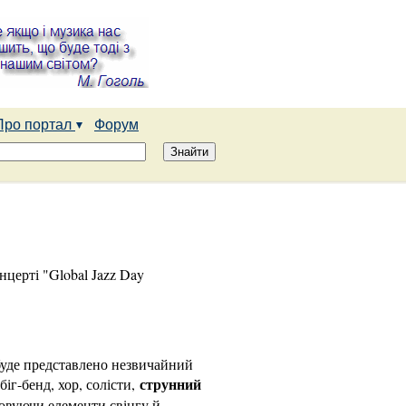
Про портал
Форум
нцерті "Global Jazz Day
 буде представлено незвичайний
струнний
іг-бенд, хор, солісти,
товуючи елементи свінгу й