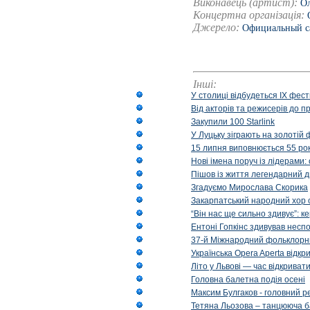
Виконавець (артист):
Ол
Концертна організація:
Джерело:
Официальный са
Інші:
У столиці відбудеться IX фест
Від акторів та режисерів до п
Закупили 100 Starlink
У Луцьку зіграють на золотій 
15 липня виповнюється 55 рок
Нові імена поруч із лідерами
Пішов із життя легендарний д
Згадуємо Мирослава Скорика
Закарпатський народний хор 
“Він нас ще сильно здивує”: к
Ентоні Гопкінс здивував неспо
37-й Міжнародний фольклорни
Українська Opera Aperta відкр
Літо у Львові — час відкрива
Головна балетна подія осені
Максим Булгаков - головний р
Тетяна Льозова – танцююча б