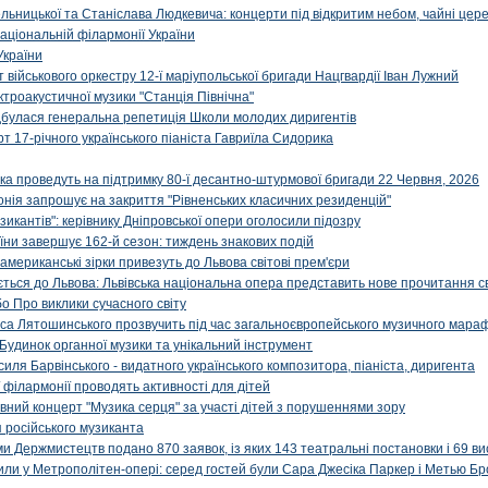
льницької та Станіслава Людкевича: концерти під відкритим небом, чайні цер
аціональній філармонії України
України
військового оркестру 12-ї маріупольської бригади Нацгвардії Іван Лужний
ктроакустичної музики "Станція Північна"
ідбулася генеральна репетиція Школи молодих диригентів
т 17-річного українського піаніста Гавриїла Сидорика
ка проведуть на підтримку 80-ї десантно-штурмової бригади 22 Червня, 2026
онія запрошує на закриття "Рівненських класичних резиденцій"
икантів": керівнику Дніпровської опери оголосили підозру
ни завершує 162-й сезон: тиждень знакових подій
 американські зірки привезуть до Львова світові прем'єри
ться до Львова: Львівська національна опера представить нове прочитання с
о Про виклики сучасного світу
са Лятошинського прозвучить під час загальноєвропейського музичного мара
Будинок органної музики та унікальний інструмент
силя Барвінського - видатного українського композитора, піаніста, диригента
 філармонії проводять активності для дітей
ивний концерт "Музика серця" за участі дітей з порушеннями зору
 російського музиканта
и Держмистецтв подано 870 заявок, із яких 143 театральні постановки і 69 ви
упили у Метрополітен-опері: серед гостей були Сара Джесіка Паркер і Метью Бр