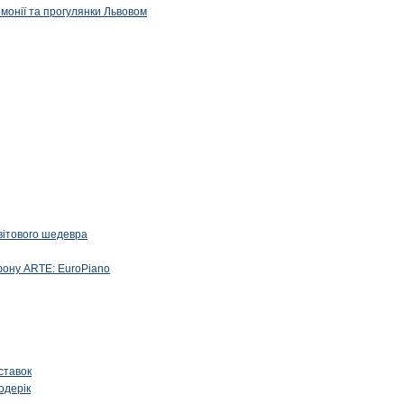
емонії та прогулянки Львовом
вітового шедевра
фону ARTE: EuroPiano
ставок
одерік