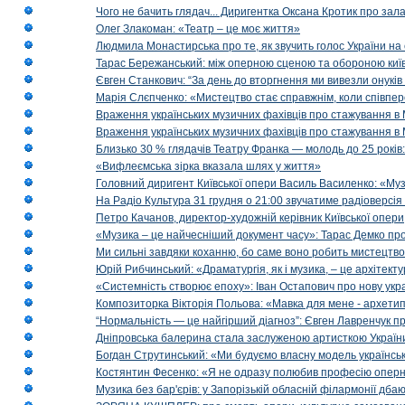
Чого не бачить глядач... Диригентка Оксана Кротик про зал
Олег Злакоман: «Театр – це моє життя»
Людмила Монастирська про те, як звучить голос України на 
Тарас Бережанський: між оперною сценою та обороною київ
Євген Станкович: “За день до вторгнення ми вивезли онуків
Марія Слєпченко: «Мистецтво стає справжнім, коли співпе
Враження українських музичних фахівців про стажування в 
Враження українських музичних фахівців про стажування в
Близько 30 % глядачів Театру Франка — молодь до 25 років
«Вифлеємська зірка вказала шлях у життя»
Головний диригент Київської опери Василь Василенко: «Муз
На Радіо Культура 31 грудня о 21:00 звучатиме радіоверсія 
Петро Качанов, директор-художній керівник Київської опери
«Музика – це найчесніший документ часу»: Тарас Демко про х
Ми сильні завдяки коханню, бо саме воно робить мистецтво
Юрій Рибчинський: «Драматургія, як і музика, – це архітект
«Системність створює епоху»: Іван Остапович про нову укра
Композиторка Вікторія Польова: «Мавка для мене - архетип м
“Нормальність — це найгірший діагноз”: Євген Лавренчук пр
Дніпровська балерина стала заслуженою артисткою Україн
Богдан Струтинський: «Ми будуємо власну модель українсь
Костянтин Фесенко: «Я не одразу полюбив професію опер
Музика без бар'єрів: у Запорізькій обласній філармонії дбаю