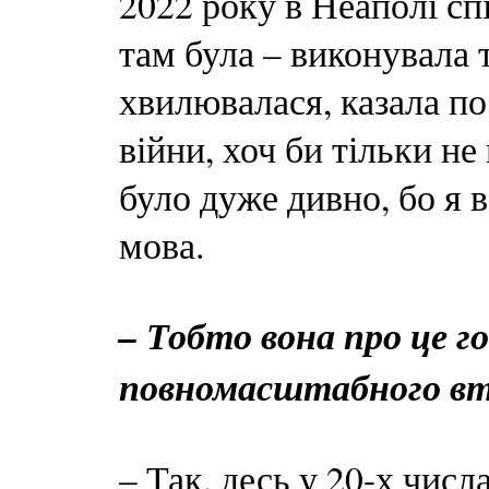
2022 року в Неаполі спі
там була – виконувала 
хвилювалася, казала по
війни, хоч би тільки не
було дуже дивно, бо я в
мова.
– Тобто вона про це г
повномасштабного вт
– Так, десь у 20-х чис