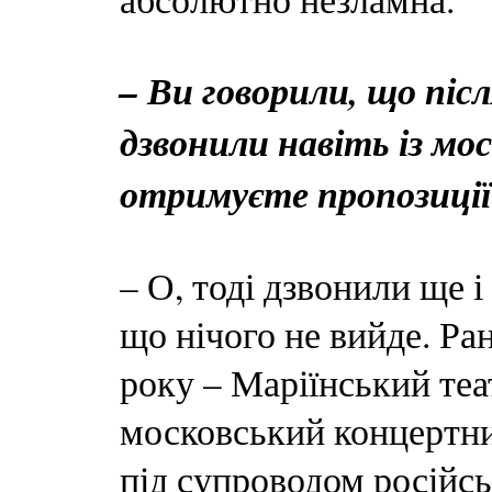
– Ви говорили, що піс
дзвонили навіть із мо
отримуєте пропозиції 
– О, тоді дзвонили ще і
що нічого не вийде. Ра
року – Маріїнський теа
московський концертни
під супроводом російсь