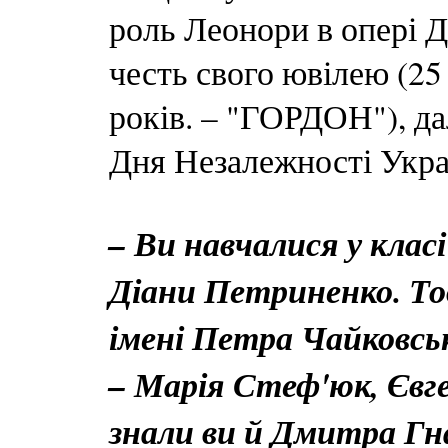
роль Леонори в опері 
честь свого ювілею (25
років. – "ГОРДОН"), дал
Дня Незалежності Украї
– Ви навчалися у класі
Діани Петриненко. Тод
імені Петра Чайковськ
– Марія Стеф'юк, Євг
знали ви й Дмитра Гн