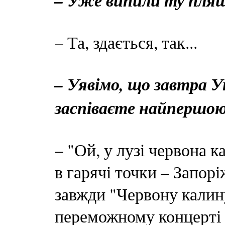
– Уже випили ту пля
– Та, здається, так...
– Уявімо, що завтра У
заспіваєте найпершо
– "Ой, у лузі червона к
в гарячі точки – Запорі
завжди "Червону калин
переможному концерті 