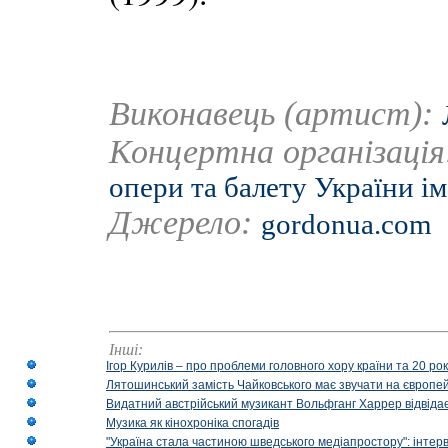
Виконавець (артист):
Концертна організаці
опери та балету України ім
Джерело:
gordonua.com
Інші:
Ігор Курилів – про проблеми головного хору країни та 20 ро
Лятошинський замість Чайковського має звучати на європейс
Видатний австрійський музикант Вольфганг Харрер відвідає
Музика як кінохроніка спогадів
"Україна стала частиною шведського медіапростору": інтерв