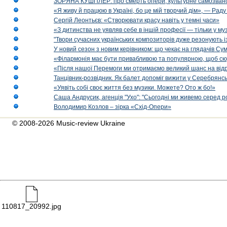
ЗОРЯНА КУШПЛЕР: про смерть опери, культурне самозванст
«Я живу й працюю в Україні, бо це мій творчий дім», — Раду
Сергій Леонтьєв: «Створювати красу навіть у темні часи»
«З дитинства не уявляв себе в іншій професії — тільки у му
"Твори сучасних українських композиторів дуже резонують і
У новий сезон з новим керівником: що чекає на глядачів Сум
«Філармонія має бути привабливою та популярною, щоб сю
«Після нашої Перемоги ми отримаємо великий шанс на від
Танцівник-розвідник. Як балет допоміг вижити у Серебрянсь
«Уявіть собі своє життя без музики. Можете? Ото ж бо!»
Саша Андрусик, агенція "Ухо": "Сьогодні ми живемо серед р
Володимир Козлов – зірка «Схід-Опери»
© 2008-2026 Music-review Ukraine
110817_20992.jpg