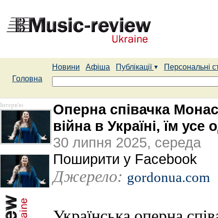
Новини
Афіша
Публікації
Персональні с
Головна
Інтерв'ю
Оперна співачка Мона
війна в Україні, їм усе
30 липня 2025, середа
Поширити у Facebook
Джерело:
gordonua.com
Українська оперна спі