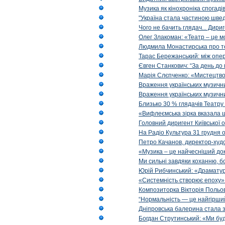
Музика як кінохроніка спогаді
"Україна стала частиною шведс
Чого не бачить глядач... Дир
Олег Злакоман: «Театр – це м
Людмила Монастирська про те, 
Тарас Бережанський: між опе
Євген Станкович: “За день до 
Марія Слєпченко: «Мистецтво
Враження українських музични
Враження українських музични
Близько 30 % глядачів Театру
«Вифлеємська зірка вказала 
Головний диригент Київської 
На Радіо Культура 31 грудня о
Петро Качанов, директор-худо
«Музика – це найчесніший доку
Ми сильні завдяки коханню, б
Юрій Рибчинський: «Драматургі
«Системність створює епоху»: 
Композиторка Вікторія Польова
“Нормальність — це найгірший
Дніпровська балерина стала 
Богдан Струтинський: «Ми бу