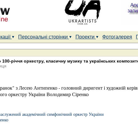
кації
Персональні сторінки
Проекти
Фотогалерея
100-річчя оркестру, класичну музику та українських композит
иця
вранок" з Лесею Антипенко - головний диригент і художній кері
ого оркестру України Володимир Сіренко
заслужений академічний симфонічний оркестр України
енко