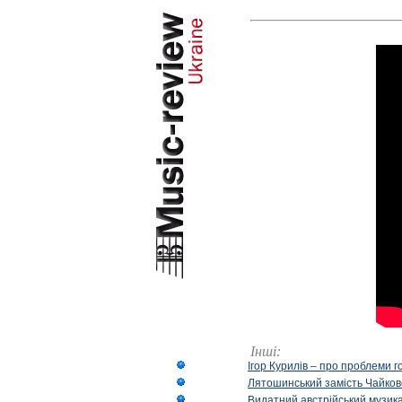
Інші:
Ігор Курилів – про проблеми г
Лятошинський замість Чайковс
Видатний австрійський музика