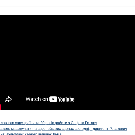
оловного хору країни та 20 років роботи з Софією Ротару
ького має звучати на європейських сценах сьогодні, - диригент Ревакович
нт Вольфганг Харрер відвідає Львів