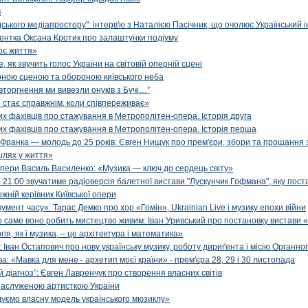
в
ького медіапростору": інтерв'ю з Наталією Пасічник, що очолює Український і
игентка Оксана Кротик про залаштунки подіуму
оє життя»
як звучить голос України на світовій оперній сцені
рною сценою та обороною київського неба
вторгнення ми вивезли онуків з Бучі…”
 стає справжнім, коли співпереживає»
х фахівців про стажування в Метрополітен-опера. Історія друга
х фахівців про стажування в Метрополітен-опера. Історія перша
 Франка — молодь до 25 років: Євген Нищук про прем'єри, збори та прощання 
шлях у життя»
опери Василь Василенко: «Музика — ключ до сердець світу»
 21:00 звучатиме радіоверсія балетної вистави "Лускунчик Гофмана", яку поста
жній керівник Київської опери
мент часу»: Тарас Демко про хор «Гомін», Ukrainian Live і музику епохи війни
о саме воно робить мистецтво живим: Іван Уривський про постановку вистави
я, як і музика, – це архітектура і математика»
Іван Остапович про нову українську музику, роботу дириґента і місію Органно
: «Мавка для мене - архетип моєї країни» - прем'єра 28, 29 і 30 листопада
 діагноз”: Євген Лавренчук про створення власних світів
заслуженою артисткою України
дуємо власну модель українського мюзиклу»