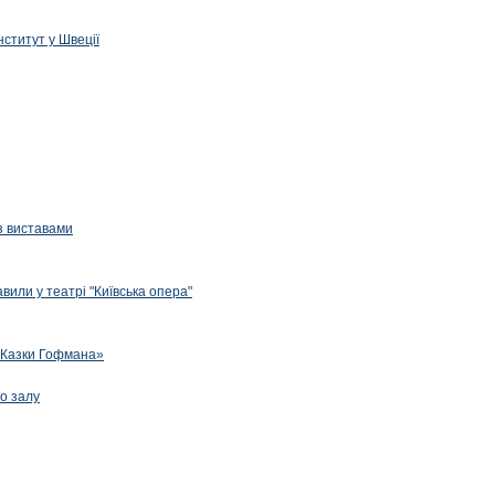
нститут у Швеції
з виставами
вили у театрі "Київська опера"
 «Казки Гофмана»
го залу