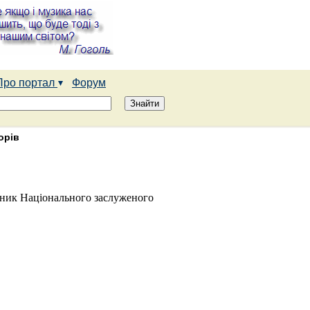
Про портал
Форум
орів
вник Національного заслуженого