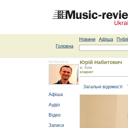
Новини
Афіша
Публі
Головна
Особистість
Юрій Набитович
м. Київ
кларнет
Загальні відомості
Афіша
Аудіо
Відео
Записи