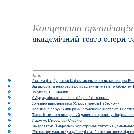
Концертна організаці
академічний театр опери т
Інші:
У столиці відбудеться IX фестиваль високого мистецтва Bouq
Від акторів та режисерів до працівників музеїв та бібліоте
Закупили 100 Starlink
У Луцьку зіграють на золотій флейті та органі
15 липня виповнюється 55 років Іванові Небесному
Нові імена поруч із лідерами: оголошено шортліст 8 Фест
Пішов із життя легендарний диригент оркестру Національн
Згадуємо Мирослава Скорика
Закарпатський народний хор отримав статус національног
“Він нас ще сильно здивує”: керівник Львівської опери відр