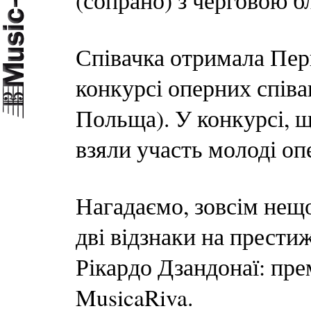
(сопрано) з черговою 
Співачка отримала Пе
конкурсі оперних співак
Польща). У конкурсі, щ
взяли участь молоді опе
Нагадаємо, зовсім нещ
дві відзнаки на прест
Рікардо Дзандонаї: пре
MusicaRiva.