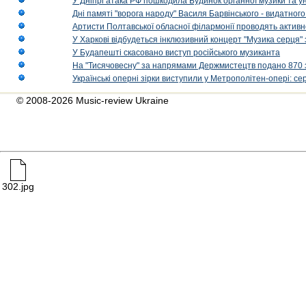
У Дніпрі атака РФ пошкодила Будинок органної музики та у
Дні памяті "ворога народу" Василя Барвінського - видатного
Артисти Полтавської обласної філармонії проводять активно
У Харкові відбудеться інклюзивний концерт "Музика серця" 
У Будапешті скасовано виступ російського музиканта
На "Тисячовесну" за напрямами Держмистецтв подано 870 за
Українські оперні зірки виступили у Метрополітен-опері: с
© 2008-2026 Music-review Ukraine
302.jpg