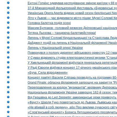
Ентоні Гопкінс здивував несподіваною зміною кар'єри у 88 ро
37-й Міжнародний фольклорний фестиваль «Буковинські зус
Українська Opera Aperta відкриє новий сезон берлінської Ne
Літо у Львові — час відкривати місто пішки: Музеї Соломії
Головна балетна подія осені
Максим Булгаков - головний режисер Дніпровської націонал
Тетяна Льозова – танцююча балетмейстерка!
Липень у Музеї Соломії Крушельницької та Станіслава Людк
Дайджест подій на липень в Національній філармонії Украї
Липень у Національній опері України
Повернувся з полону диригент військового оркестру 12-ї ма
У Сумах відкриють студію електроакустичної музики "Станці
У Хмельницькій філармонії відбулася генеральна репетиці
У Раді Європи відбувся концерт 17-річного українського пі
«Буча. Сила відродження»
Концерт пам'яті Василя Сліпака проведуть на підтримку 80
Grand Finale: обласна філармонія запрошує на закриття "Р
Переправлення за кордон "музикантів": керівнику Дніпровсь
Національна філармонія України завершує 162-й сезон: ти
Від Гершвіна до Led Zeppelin: американські зірки привезуть
«Фауст» Шарля Гуно повертається до Львова: Львівська на
«Не вбивай в собі людину», або Про виклики сучасного світ
«Слов’янський концерт» Бориса Лятошинського прозвучить