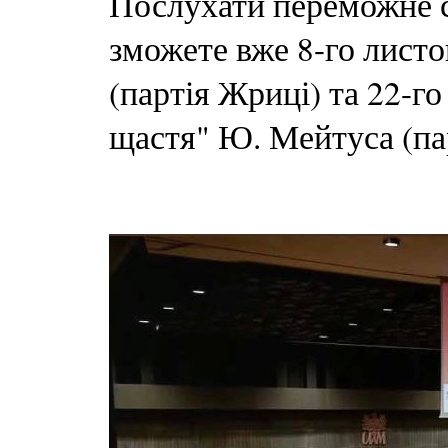
Послухати переможне 
зможете вже 8-го листо
(партія Жриці) та 22-г
щастя" Ю. Мейтуса (па