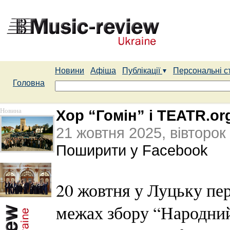
Новини
Афіша
Публікації
Персональні с
Головна
Новина
Хор “Гомін” і TEATR.or
21 жовтня 2025, вівторок
Поширити у Facebook
20 жовтня у Луцьку пе
межах збору “Народний