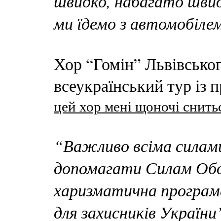
швидко, набагато швид
ми їдемо з автомобілем
Хор “Гомін” Львівськог
всеукраїнський тур із 
цей хор мені щоночі снить
“Важливо всіма силам
допомагати Силам Обор
харизматична програ
для захисників України