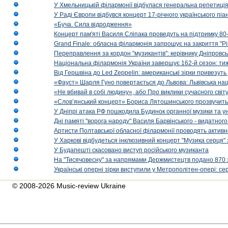
У Хмельницькій філармонії відбулася генеральна репетиці
У Раді Європи відбувся концерт 17-річного українського пі
«Буча. Сила відродження»
Концерт пам'яті Василя Сліпака проведуть на підтримку 80
Grand Finale: обласна філармонія запрошує на закриття "Р
Переправлення за кордон "музикантів": керівнику Дніпровсь
Національна філармонія України завершує 162-й сезон: ти
Від Гершвіна до Led Zeppelin: американські зірки привезуть
«Фауст» Шарля Гуно повертається до Львова: Львівська на
«Не вбивай в собі людину», або Про виклики сучасного світ
«Слов’янський концерт» Бориса Лятошинського прозвучить
У Дніпрі атака РФ пошкодила Будинок органної музики та у
Дні памяті "ворога народу" Василя Барвінського - видатного
Артисти Полтавської обласної філармонії проводять активно
У Харкові відбудеться інклюзивний концерт "Музика серця" 
У Будапешті скасовано виступ російського музиканта
На "Тисячовесну" за напрямами Держмистецтв подано 870 за
Українські оперні зірки виступили у Метрополітен-опері: с
© 2008-2026 Music-review Ukraine