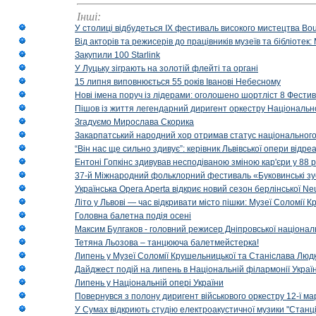
Інші:
У столиці відбудеться IX фестиваль високого мистецтва Bouq
Від акторів та режисерів до працівників музеїв та бібліоте
Закупили 100 Starlink
У Луцьку зіграють на золотій флейті та органі
15 липня виповнюється 55 років Іванові Небесному
Нові імена поруч із лідерами: оголошено шортліст 8 Фест
Пішов із життя легендарний диригент оркестру Національн
Згадуємо Мирослава Скорика
Закарпатський народний хор отримав статус національног
“Він нас ще сильно здивує”: керівник Львівської опери відр
Ентоні Гопкінс здивував несподіваною зміною кар'єри у 88 ро
37-й Міжнародний фольклорний фестиваль «Буковинські зус
Українська Opera Aperta відкриє новий сезон берлінської Ne
Літо у Львові — час відкривати місто пішки: Музеї Соломії
Головна балетна подія осені
Максим Булгаков - головний режисер Дніпровської націонал
Тетяна Льозова – танцююча балетмейстерка!
Липень у Музеї Соломії Крушельницької та Станіслава Людк
Дайджест подій на липень в Національній філармонії Украї
Липень у Національній опері України
Повернувся з полону диригент військового оркестру 12-ї ма
У Сумах відкриють студію електроакустичної музики "Станці