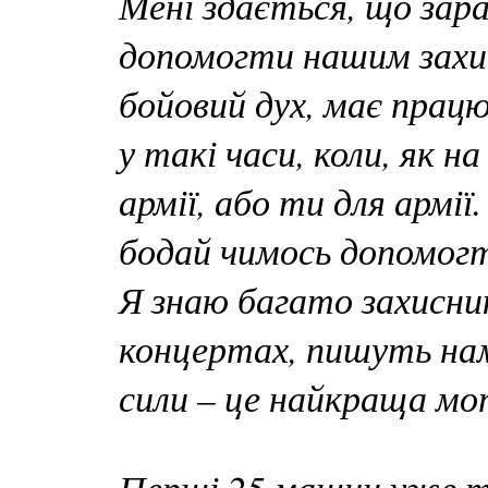
Мені здається, що зар
допомогти нашим захис
бойовий дух, має прац
у такі часи, коли, як н
армії, або ти для армі
бодай чимось допомогт
Я знаю багато захисни
концертах, пишуть нам
сили – це найкраща м
Перші 25 машин уже ту