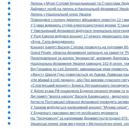
Липень у Музеї Соломії Крушельницької та Станіслава Людк
Дайджест подій на липень в Національній філармонії Украї
Липень у Національній опері України
Повернувся з полону диригент військового оркестру 12-ї ма
У Сумах відкриють студію електроакустичної музики "Станці
У Хмельницькій філармонії відбулася генеральна репетиці
У Раді Європи відбувся концерт 17-річного українського пі
«Буча. Сила відродження»
Концерт пам'яті Василя Сліпака проведуть на підтримку 80
Grand Finale: обласна філармонія запрошує на закриття "Р
Переправлення за кордон "музикантів": керівнику Дніпровсь
Національна філармонія України завершує 162-й сезон: ти
Від Гершвіна до Led Zeppelin: американські зірки привезуть
«Фауст» Шарля Гуно повертається до Львова: Львівська на
«Не вбивай в собі людину», або Про виклики сучасного світ
«Слов’янський концерт» Бориса Лятошинського прозвучить
У Дніпрі атака РФ пошкодила Будинок органної музики та у
Дні памяті "ворога народу" Василя Барвінського - видатного
Артисти Полтавської обласної філармонії проводять активно
У Харкові відбудеться інклюзивний концерт "Музика серця" 
У Будапешті скасовано виступ російського музиканта
На "Тисячовесну" за напрямами Держмистецтв подано 870 за
Українські оперні зірки виступили у Метрополітен-опері: с