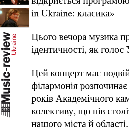
відкриється програмою,
in Ukraine: класика»
Цього вечора музика пр
ідентичності, як голос 
Цей концерт має подві
філармонія розпочинає 
років Академічного ка
колективу, що пів стол
нашого міста й області.