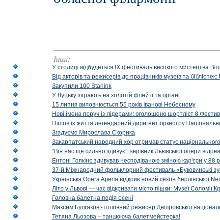
Інші:
У столиці відбудеться IX фестиваль високого мистецтва Bouq
Від акторів та режисерів до працівників музеїв та бібліоте
Закупили 100 Starlink
У Луцьку зіграють на золотій флейті та органі
15 липня виповнюється 55 років Іванові Небесному
Нові імена поруч із лідерами: оголошено шортліст 8 Фест
Пішов із життя легендарний диригент оркестру Національн
Згадуємо Мирослава Скорика
Закарпатський народний хор отримав статус національног
“Він нас ще сильно здивує”: керівник Львівської опери відр
Ентоні Гопкінс здивував несподіваною зміною кар'єри у 88 ро
37-й Міжнародний фольклорний фестиваль «Буковинські зус
Українська Opera Aperta відкриє новий сезон берлінської Ne
Літо у Львові — час відкривати місто пішки: Музеї Соломії
Головна балетна подія осені
Максим Булгаков - головний режисер Дніпровської націонал
Тетяна Льозова – танцююча балетмейстерка!