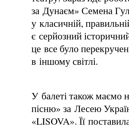
за Дунаєм» Семена Гу
у класичній, правильні
є серйозний історичний
це все було перекручен
в іншому світлі.
У балеті також маємо 
пісню» за Лесею Україн
«LISOVA». Її поставил