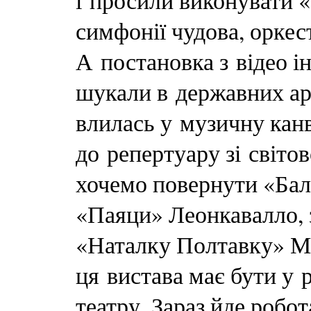
і просили виконувати «
симфонії чудова, оркес
А постановка з відео і
шукали в державних ар
влилась у музичну кан
до репертуару зі світо
хочемо повернути «Бал
«Паяци» Леонкавалло, 
«Наталку Полтавку» М
ця вистава має бути у 
театру. Зараз йде роб