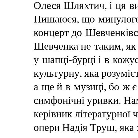
Олеся Шляхтич, і ця ви
Пишаюся, що минулого
концерт до Шевченківс
Шевченка не таким, як
у шапці-бурці і в кожу
культурну, яка розумієт
а ще й в музиці, бо ж є
симфонічні уривки. На
керівник літературної 
опери Надія Труш, яка 