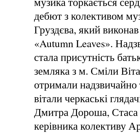
музика торкається сер
дебют з колективом м
Груздєва, який виконав 
«Autumn Leaves». Над
стала присутність бать
земляка з м. Сміли Віт
отримали надзвичайно 
вітали черкаські глядач
Дмитра Дороша, Стаса 
керівника колективу А