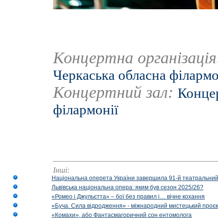
Концертна організаці
Черкаська обласна філармо
Концертний зал:
Концер
філармонії
Інші:
Національна оперета України завершила 91-й театральний
Львівська національна опера: яким був сезон 2025/26?
«Ромео і Джульєтта» – бої без правил і… вічне кохання
«Буча. Сила відродження» - міжнародний мистецький проєк
«Комахи», або Фантасмагоричний сон ентомолога