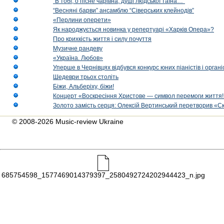
“В тобі, о пісне чарівна, душі людської таїна…”
“Весняні барви” ансамблю “Сіверських клейнодів”
«Перлини оперети»
Як народжується новинка у репертуарі «Харків Опера»?
Про крихкість життя і силу почуття
Музичне рандеву
«Україна. Любов»
Уперше в Чернівцях відбувся конкурс юних піаністів і орг
Шедеври трьох століть
Біжи, Альберіху, біжи!
Концерт «Воскресіння Христове — символ перемоги життя!
Золото замість серця: Олексій Вертинський перетворив «С
© 2008-2026 Music-review Ukraine
685754598_1577469014379397_2580492724202944423_n.jpg