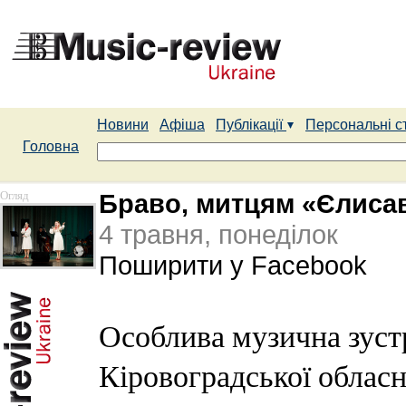
Новини
Афіша
Публікації
Персональні с
Головна
Огляд
Браво, митцям «Єлисав
4 травня, понеділок
Поширити у Facebook
Особлива музична зуст
Кіровоградської обласн