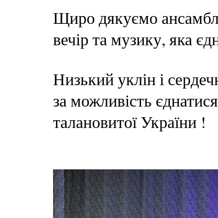
Щиро дякуємо ансамблю
вечір та музику, яка єд
Низький уклін і серде
за можливість єднатис
талановитої України !