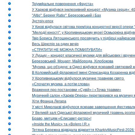
Тріумфальне повернення «Фауста»
У Харкові відбувся інклюзивний концерт «Музика серця»: 400
"Altio": Береer Ratio": Березовський і Бах
Зустріч епох
У Києві відбулася світова прем'єра концертної версії опери
"Мелодії юності": у Кропивницькому музеї Осмьоркіна відб
Твір Бориса Лятошинського прозвучить у підбірці найкраси
Весь Шекспір за один вечір
«СТРАТИТИ НЕ МОЖНА ПОМИЛУВАТИ»
У Луцьку – концерт класичної музики для військових і вруче
Березовський, Моцарт, Майборода, Хілобокова
"Музика, що об'єднує: в Одесі відбувся яскравий святковий
В Коломийській філармонії імені Олександра Козаренка відб
У Кропивницькому відбулося музичне травневе свято
«Спочатку музика, а потім слова»
Враження про постановки «Сувій» і «Точка травми»
Музичний салон «Харків Опера» перетворився на музичну мап
Хіти Франца Легара
У місті Миколаєві відбулося яскраве завершення фестивал
У Великій залі Одеської філармонії музичний травень розп
Браво, митцям «Єлисавет-ретро»!
«Inside the Music» та «Bolero I.R.»
Тетяна Бережна відвідала відкриття KharkivMusicFest-2026 