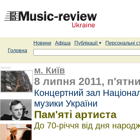
Новини
Афіша
Публікації
Персональні с
Головна
Анонс
м. Київ
8 липня 2011, п'ятни
Концертний зал Націонал
музики України
Пам'яті артиста
До 70-річчя від дня наро