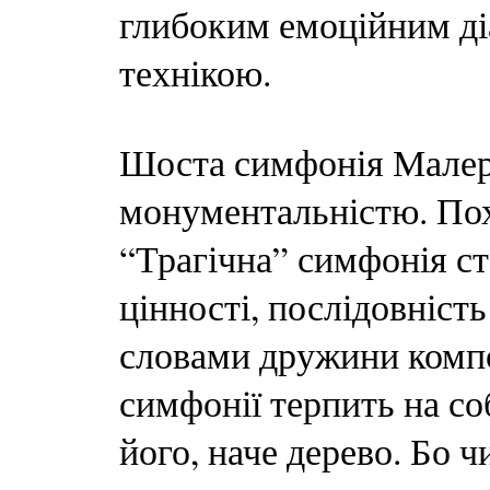
глибоким емоційним ді
технікою.
Шоста симфонія Малер
монументальністю. Пох
“Трагічна” симфонія с
цінності, послідовність
словами дружини компо
симфонії терпить на соб
його, наче дерево. Бо 