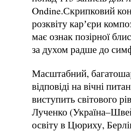
Ondine.Скрипковий кон
розквіту карʼєри компо
має ознак позірної бли
за духом радше до симф
Масштабний, багатоша
відповіді на вічні пита
виступить світового рі
Лученко (Україна–Швей
освіту в Цюриху, Берлі