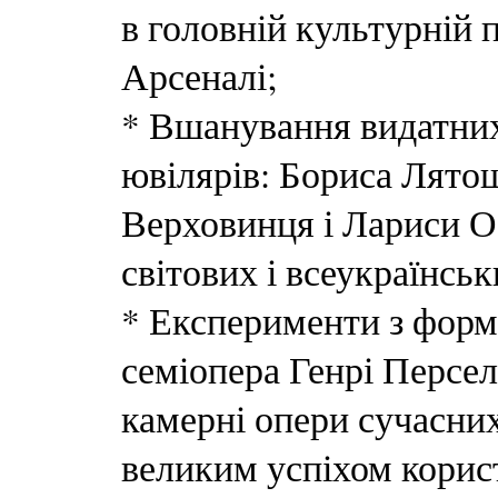
в головній культурній
Арсеналі;
* Вшанування видатних
ювілярів: Бориса Лято
Верховинця і Лариси О
світових і всеукраїнськ
* Експерименти з форм
семіопера Генрі Персе
камерні опери сучасних
великим успіхом корис