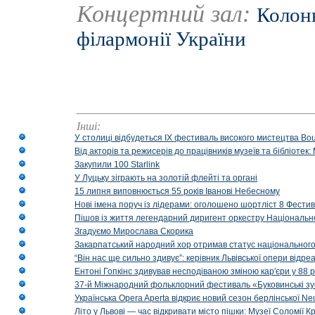
Концертний зал:
Колонн
філармонії України
Інші:
У столиці відбудеться IX фестиваль високого мистецтва Bouq
Від акторів та режисерів до працівників музеїв та бібліоте
Закупили 100 Starlink
У Луцьку зіграють на золотій флейті та органі
15 липня виповнюється 55 років Іванові Небесному
Нові імена поруч із лідерами: оголошено шортліст 8 Фест
Пішов із життя легендарний диригент оркестру Національн
Згадуємо Мирослава Скорика
Закарпатський народний хор отримав статус національног
“Він нас ще сильно здивує”: керівник Львівської опери відр
Ентоні Гопкінс здивував несподіваною зміною кар'єри у 88 ро
37-й Міжнародний фольклорний фестиваль «Буковинські зус
Українська Opera Aperta відкриє новий сезон берлінської Ne
Літо у Львові — час відкривати місто пішки: Музеї Соломії