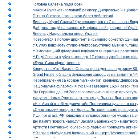
Головна балетна подія осені
Максим Булгаков - головний режисер Дніпровської націонал
Тетяна Льозова – танцююча балетмейстерка!
Липень у Музеї Соломії Крушельницької та Станіслава Людк
Дайджест подій на липень в Національній філармонії Украї
Липень у Національній опері України
Повернувся з полону диригент військового оркестру 12-ї ма
У Сумах відкриють студію електроакустичної музики "Станці
У Хмельницькій філармонії відбулася генеральна репетиці
У Раді Європи відбувся концерт 17-річного українського пі
«Буча. Сила відродження»
Концерт пам'яті Василя Сліпака проведуть на підтримку 80
Grand Finale: обласна філармонія запрошує на закриття "Р
Переправлення за кордон "музикантів": керівнику Дніпровсь
Національна філармонія України завершує 162-й сезон: ти
Від Гершвіна до Led Zeppelin: американські зірки привезуть
«Фауст» Шарля Гуно повертається до Львова: Львівська на
«Не вбивай в собі людину», або Про виклики сучасного світ
«Слов’янський концерт» Бориса Лятошинського прозвучить
У Дніпрі атака РФ пошкодила Будинок органної музики та у
Дні памяті "ворога народу" Василя Барвінського - видатного
Артисти Полтавської обласної філармонії проводять активно
У Харкові відбудеться інклюзивний концерт "Музика серця" 