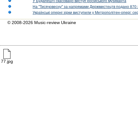
У Будапешті скасовано виступ російського музиканта
На "Тисячовесну" за напрямами Держмистецтв подано 870 за
Українські оперні зірки виступили у Метрополітен-опері: с
© 2008-2026 Music-review Ukraine
77.jpg