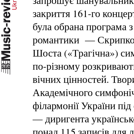
запрошує шанувальникі
закриття 161-го концер
була обрана програма з
романтики — Скрипков
Шоста («Трагічна») си
по-різному розкривают
вічних цінностей. Твор
Академічного симфоніч
філармонії України пі
— диригента українсь
понад 115 записів для ле