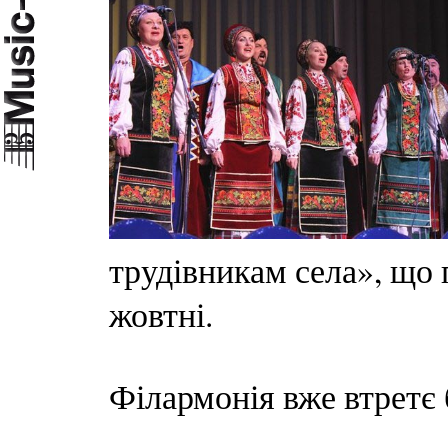
трудівникам села», що 
жовтні.
Філармонія вже втретє б