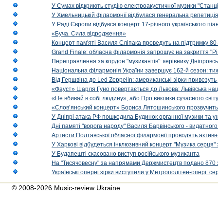
У Сумах відкриють студію електроакустичної музики "Станці
У Хмельницькій філармонії відбулася генеральна репетиці
У Раді Європи відбувся концерт 17-річного українського пі
«Буча. Сила відродження»
Концерт пам'яті Василя Сліпака проведуть на підтримку 80
Grand Finale: обласна філармонія запрошує на закриття "Р
Переправлення за кордон "музикантів": керівнику Дніпровсь
Національна філармонія України завершує 162-й сезон: ти
Від Гершвіна до Led Zeppelin: американські зірки привезуть
«Фауст» Шарля Гуно повертається до Львова: Львівська на
«Не вбивай в собі людину», або Про виклики сучасного світ
«Слов’янський концерт» Бориса Лятошинського прозвучить
У Дніпрі атака РФ пошкодила Будинок органної музики та у
Дні памяті "ворога народу" Василя Барвінського - видатного
Артисти Полтавської обласної філармонії проводять активно
У Харкові відбудеться інклюзивний концерт "Музика серця" 
У Будапешті скасовано виступ російського музиканта
На "Тисячовесну" за напрямами Держмистецтв подано 870 за
Українські оперні зірки виступили у Метрополітен-опері: с
© 2008-2026 Music-review Ukraine