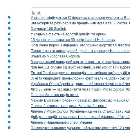
Інші:
У столиці відбудеться IX фестиваль високого мистецтва Bouq
Від акторів та режисерів до працівників музеїв та бібліоте
Закупили 100 Starlink
У Луцьку зіграють на золотій флейті та органі
15 липня виповнюється 55 років Іванові Небесному
Нові імена поруч із лідерами: оголошено шортліст 8 Фест
Пішов із життя легендарний диригент оркестру Національн
Згадуємо Мирослава Скорика
Закарпатський народний хор отримав статус національног
“Він нас ще сильно здивує”: керівник Львівської опери відр
Ентоні Гопкінс здивував несподіваною зміною кар'єри у 88 ро
37-й Міжнародний фольклорний фестиваль «Буковинські зус
Українська Opera Aperta відкриє новий сезон берлінської Ne
Літо у Львові — час відкривати місто пішки: Музеї Соломії
Головна балетна подія осені
Максим Булгаков - головний режисер Дніпровської націонал
Тетяна Льозова – танцююча балетмейстерка!
Липень у Музеї Соломії Крушельницької та Станіслава Людк
Дайджест подій на липень в Національній філармонії Украї
Липень у Національній опері України
Повернувся з полону диригент військового оркестру 12-ї ма