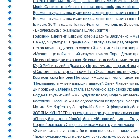
Євген Станкович: “За день до вторгнення ми вивезли онуків
Марія Слєпченко: «Мистецтво стає справжнім, коли співпе
Враження українських музичних фахівців про стажування в 
Враження українських музичних фахівців про стажування в
Близько 30 % глядачів Театру Франка — молодь до 25 років
«Вифлеємська зірка вказала шлях у життя»
Головний диригент Київської опери Василь Василенко: «Муз
На Радіо Культура 31 грудня о 21:00 звучатиме радіоверсія 
Петро Качанов, директор-художній керівник Київської опери
«Музика – це найчесніший документ часу»: Тарас Демко про х
Ми сильні завдяки коханню, бо саме воно робить мистецтво
Юрій Рибчинський: «Драматургія, як і музика, – це архітект
«Системність створює епоху»: Іван Остапович про нову укра
Композиторка Вікторія Польова: «Мавка для мене - архетип м
“Нормальність — це найгірший діагноз”: Євген Лавренчук пр
Дніпровська балерина стала заслуженою артисткою Україн
Богдан Струтинський: «Ми будуємо власну модель українсь
Костянтин Фесенко: «Я не одразу полюбив професію опер
Музика без бар'єрів: у Запорізькій обласній філармонії дбаю
ЗОРЯНА КУШПЛЕР: про смерть опери, культурне самозванст
«Я живу й працюю в Україні, бо це мій творчий дім», — Раду
Сергій Леонтьєв: «Створювати красу навіть у темні часи»
«З дитинства не уявляв себе в іншій професії — тільки у му
"Твори сучасних українських композиторів дуже резонують і