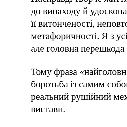
до винаходу й удоскон
її витонченості, неповт
метафоричності. Я з у
але головна перешкода
Тому фраза «найголовн
боротьба із самим собо
реальний рушійний мех
вистави.