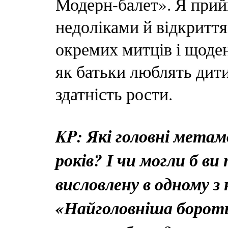
Модерн-балет». Я прийм
недоліками й відкритт
окремих митців і щоде
як батьки люблять дитин
здатність рости.
KP: Які головні метамо
років? І чи могли б в
висловлену в одному з 
«Найголовніша бороть