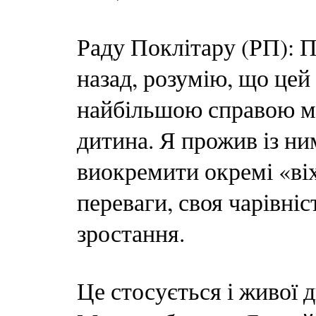
Раду Поклітару (РП): 
назад, розумію, що цей 
найбільшою справою мо
дитина. Я прожив із ни
виокремити окремі «віх
переваги, своя чарівніс
зростання.
Це стосується і живої 