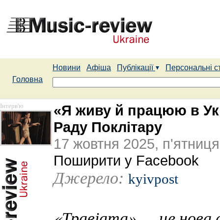
Новини
Афіша
Публікації
Персональні с
Головна
Інтерв'ю
«Я живу й працюю в Укр
Раду Поклітару
17 жовтня 2025, п'ятниця
Поширити у Facebook
Джерело:
kyivpost
«Травіата» — це нова 