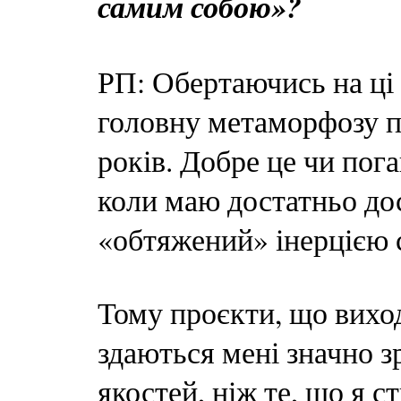
самим собою»?
РП: Обертаючись на ці 
головну метаморфозу п
років. Добре це чи пога
коли маю достатньо дос
«обтяжений» інерцією 
Тому проєкти, що виход
здаються мені значно з
якостей, ніж те, що я с