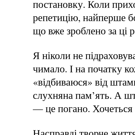
постановку. Коли прих
репетицію, найперше б
що вже зроблено за ці 
Я ніколи не підраховува
чимало. І на початку к
«відбиваюся» від штамп
слухняна пам’ять. А шт
— це погано. Хочеться 
Насправді творче житт