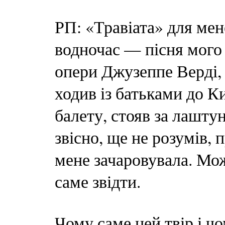
РП: «Травіата» для мен
водночас — пісня мого 
опери Джузеппе Верді, 
ходив із батьками до К
балету, стояв за лаштун
звісно, ще не розумів, 
мене зачаровувала. Мо
саме звідти.
Чому саме цей твір і ч