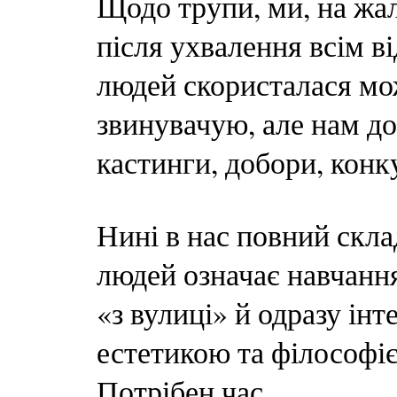
Щодо трупи, ми, на жал
після ухвалення всім в
людей скористалася мож
звинувачую, але нам д
кастинги, добори, конк
Нині в нас повний скла
людей означає навчанн
«з вулиці» й одразу інт
естетикою та філософі
Потрібен час.