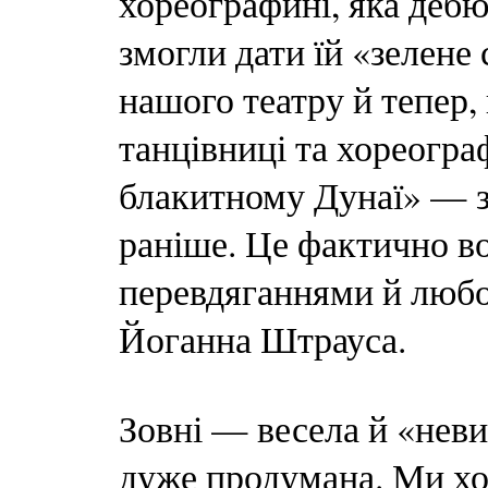
хореографині, яка дебю
змогли дати їй «зелене
нашого театру й тепер, 
танцівниці та хореогр
блакитному Дунаї» — зо
раніше. Це фактично во
перевдяганнями й люб
Йоганна Штрауса.
Зовні — весела й «неви
дуже продумана. Ми хот