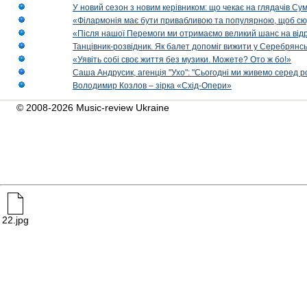
У новий сезон з новим керівником: що чекає на глядачів Сум
«Філармонія має бути привабливою та популярною, щоб сю
«Після нашої Перемоги ми отримаємо великий шанс на від
Танцівник-розвідник. Як балет допоміг вижити у Серебрянсь
«Уявіть собі своє життя без музики. Можете? Ото ж бо!»
Саша Андрусик, агенція "Ухо": "Сьогодні ми живемо серед р
Володимир Козлов – зірка «Схід-Опери»
© 2008-2026 Music-review Ukraine
22.jpg