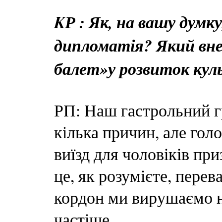
KР : Як, на вашу думк
дипломатія? Який вне
балет»у розвиток кул
РП: Наш гастрольний гр
кілька причин, але гол
виїзд для чоловіків пр
це, як розумієте, перев
кордон ми вирушаємо не
частіше.