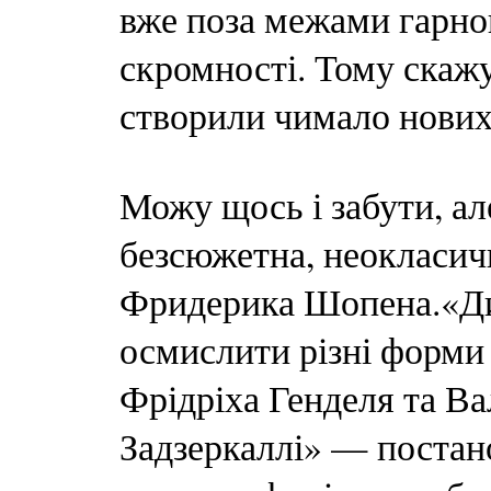
вже поза межами гарно
скромності. Тому скажу
створили чимало нових б
Можу щось і забути, ал
безсюжетна, неокласичн
Фридерика Шопена.«Д
осмислити різні форми 
Фрідріха Генделя та Ва
Задзеркаллі» — постан