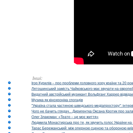
Інші:
Ігор Курилів – про проблеми головного хору країни та 20 ро
Лятошинський замість Чайковського має звучати на європейс
Видатний австрійський музикант Вольфганг Харрер відвідає
Музика як кінохроніка спогадів
"Україна стала частиною шведського медіапростору": інтерв
Чого не бачить глядач... Диригентка Оксана Кротик про зал
Олег Злакоман: «Театр – це моє життя»
Людмила Монастирська про те, як звучить голос України на 
Тарас Бережанський: між оперною сценою та обороною київ