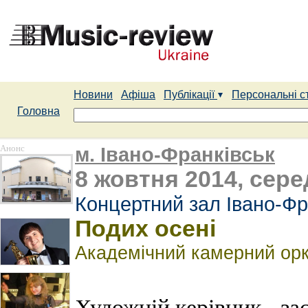
Новини
Афіша
Публікації
Персональні с
Головна
Анонс
м. Івано-Франківськ
8 жовтня 2014, сере
Концертний зал Івано-Фр
Подих осені
Академічний камерний орк
Художній керівник - за