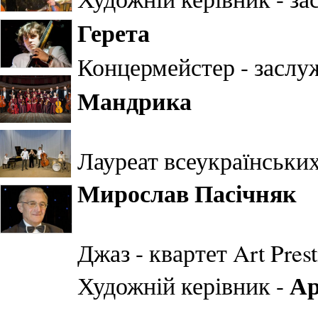
Герета
Концермейстер - заслу
Мандрика
Лауреат всеукраїнських
Мирослав Пасічняк
Джаз - квартет Art Prest
Ар
Художній керівник -