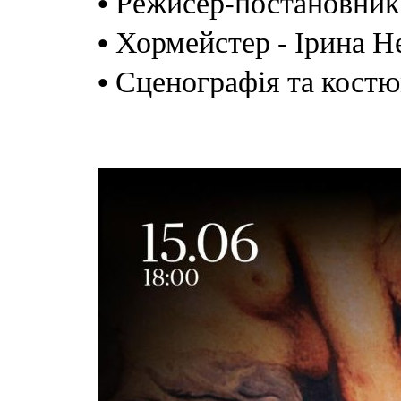
• Режисер-постановник
• Хормейстер - Ірина Н
• Сценографія та костю