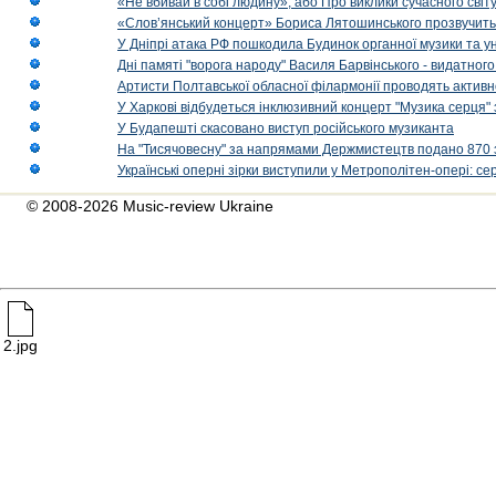
«Не вбивай в собі людину», або Про виклики сучасного світ
«Слов’янський концерт» Бориса Лятошинського прозвучить
У Дніпрі атака РФ пошкодила Будинок органної музики та у
Дні памяті "ворога народу" Василя Барвінського - видатного
Артисти Полтавської обласної філармонії проводять активно
У Харкові відбудеться інклюзивний концерт "Музика серця" 
У Будапешті скасовано виступ російського музиканта
На "Тисячовесну" за напрямами Держмистецтв подано 870 за
Українські оперні зірки виступили у Метрополітен-опері: с
© 2008-2026 Music-review Ukraine
2.jpg