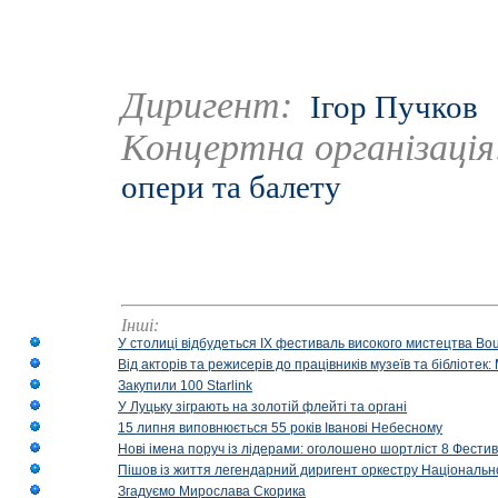
Диригент:
Ігор Пучков
Концертна організаці
опери та балету
Інші:
У столиці відбудеться IX фестиваль високого мистецтва Bouq
Від акторів та режисерів до працівників музеїв та бібліоте
Закупили 100 Starlink
У Луцьку зіграють на золотій флейті та органі
15 липня виповнюється 55 років Іванові Небесному
Нові імена поруч із лідерами: оголошено шортліст 8 Фест
Пішов із життя легендарний диригент оркестру Національн
Згадуємо Мирослава Скорика