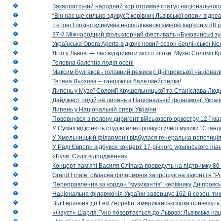
Закарпатський народний хор отримав статус національног
“Він нас ще сильно здивує”: керівник Львівської опери відр
Ентоні Гопкінс здивував несподіваною зміною кар'єри у 88 ро
37-й Міжнародний фольклорний фестиваль «Буковинські зус
Українська Opera Aperta відкриє новий сезон берлінської Ne
Літо у Львові — час відкривати місто пішки: Музеї Соломії
Головна балетна подія осені
Максим Булгаков - головний режисер Дніпровської націонал
Тетяна Льозова – танцююча балетмейстерка!
Липень у Музеї Соломії Крушельницької та Станіслава Людк
Дайджест подій на липень в Національній філармонії Украї
Липень у Національній опері України
Повернувся з полону диригент військового оркестру 12-ї ма
У Сумах відкриють студію електроакустичної музики "Станці
У Хмельницькій філармонії відбулася генеральна репетиці
У Раді Європи відбувся концерт 17-річного українського пі
«Буча. Сила відродження»
Концерт пам'яті Василя Сліпака проведуть на підтримку 80
Grand Finale: обласна філармонія запрошує на закриття "Р
Переправлення за кордон "музикантів": керівнику Дніпровсь
Національна філармонія України завершує 162-й сезон: ти
Від Гершвіна до Led Zeppelin: американські зірки привезуть
«Фауст» Шарля Гуно повертається до Львова: Львівська на