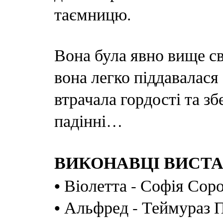
таємницю.
Вона була явно вище св
вона легко піддавалася
втрачала гордості та зб
падінні…
ВИКОНАВЦІ ВИСТА
• Віолетта - Софія Сор
• Альфред - Теймураз 